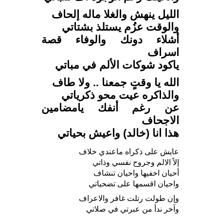
الليل ينهش والغلا ماله إلحاف
والوقت عزُم يستلذ بشتاتي
أشلاء دونك والوفاء قصة
اسراف
ياكود شوكات الألم في مباتي
الله يا وقتٍ جمعنا .. ولا طاف
والذاكره عيت محو ذكرياتي
عن رغم أنفك يامضامين
الاجحاف
هذا انا (خالد) واعيش بحياتي
عايش على ذكراه ماعندي خلاف
إلاً الالم وجروح نفسي وذاتي
أحيان اخفيها واحيان تنشاف
واحيان اقسمها على تضحياتي
وإن طولت رتلت غافر والاعراف
وآخر ندأ من عبرتي في صلاتي