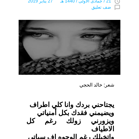
access_time
21 / جُمادى اﻷولى / 1440 هـ 27 يناير 2019
chat_bubble_outline
ضف تعليق
شعر: خالد الحجي
يجتاحني بردك وانا كلي اطراف
ويضيمني فقدك بكل أمنياتي
ويزورني زولك رغم كل
الاطياف
واتخيلك رغم الوجوه اف سباتي