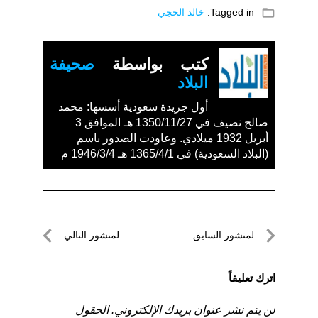
folder_open
Tagged in:
خالد الحجي
كتب بواسطة
صحيفة
البلاد
أول جريدة سعودية أسسها: محمد
صالح نصيف في 1350/11/27 هـ الموافق 3
أبريل 1932 ميلادي. وعاودت الصدور باسم
(البلاد السعودية) في 1365/4/1 هـ 1946/3/4 م
تصفّح
لمنشور السابق
لمنشور التالي
المقالات
لمنشور
لمنشور
السابق
التالي
اترك تعليقاً
لن يتم نشر عنوان بريدك الإلكتروني.
الحقول