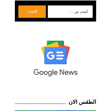
بحث
البحث
عن:
الطقس الان