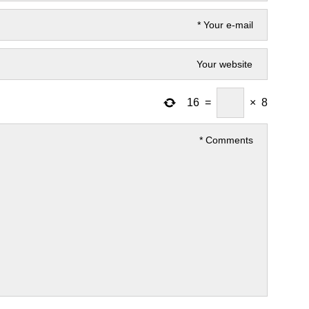
16
=
×
8