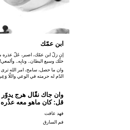
ابن عمّك
إن زلّ ابن عمّك، اصبر، عَلّ عذره م
خلّك وسيع البطان.. ونابِه.. وألمعي!
وان ما حصل، سامح، امر الله ترى 
الدّم له حرمته في الوعي واللّا وَعِي
وان جاك نقّال هرج يدوّر 
قل: كان ماهو معه عذْره
فهد عافت
فم السارق