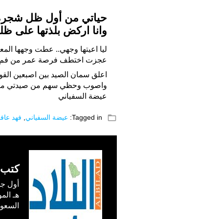
حياتي من أول ظل شجره
وانا اركض بلذتها على ظله
ليا اعيتها وجهي.. عطت وجهها ال
عجزت اختطف فرصة عمر من فم 
اعلق سمان الصيد بين اصبعين الق
واصوب وحظي سهم من صيدتي ما
عيضة السفياني
folder_open
Tagged in:
عيضة السفياني
,
فهد عاف
كتب 
السعودية) في /1