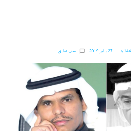
chat_bubble_outline
ضف تعليق