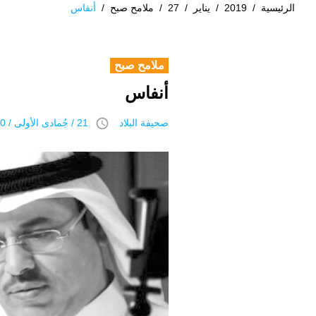
الرئيسية
/
2019
/
يناير
/
27
/
ملامح صبح
/
أنفاس
ملامح صبح
أنفاس
access_time
صحيفة البلاد
21 / جُمادى اﻷولى / 1440 هـ 27 يناير 2019