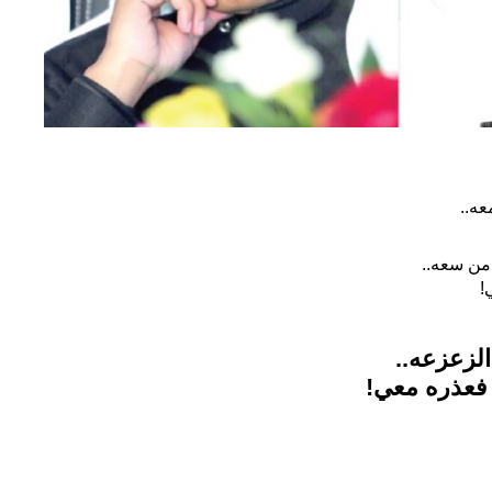
عه..
من سعه..
!
الزعزعه..
 فعذره معي!