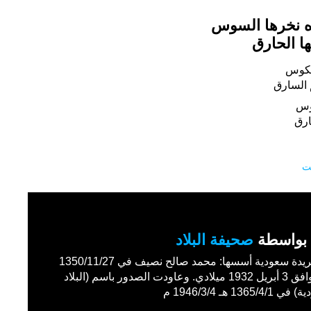
 نخرها السوس
ا الحارق
معكوس
السارق
وس
رق
ت
بواسطة
صحيفة البلاد
أول جريدة سعودية أسسها: محمد صالح نصيف في 1350/11/27
هـ الموافق 3 أبريل 1932 ميلادي. وعاودت الصدور باسم (البلاد
1365/4 هـ 1946/3/4 م