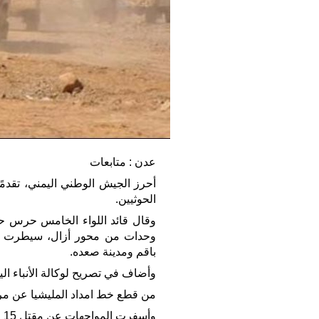
عدن : متابعات
أحرز الجيش الوطني اليمني، تقدمًا
الحوثيين.
وقال قائد اللواء الخامس حرس حد
وحدات من محور أزال، سيطرت على
باقم ومدينة صعده.
وأضاف في تصريح لوكالة الأنباء ا
من قطع خط امداد المليشيا عن مرك
وأسفرت المواجهات عن مقتل 15 مسلحًا من من المليشيا الانقلابية