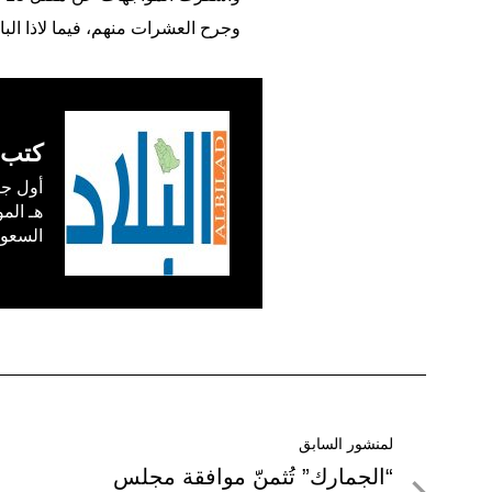
وجرح العشرات منهم، فيما لاذا البا
كتب 
السعودية) في /1
تصفّح
لمنشور السابق
لمنشور
“الجمارك” تُثمنّ موافقة مجلس
المقالات