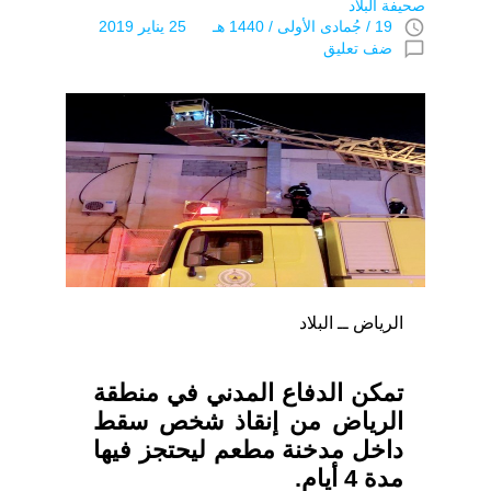
صحيفة البلاد
access_time
19 / جُمادى اﻷولى / 1440 هـ 25 يناير 2019
chat_bubble_outline
ضف تعليق
الرياض ــ البلاد
تمكن الدفاع المدني في منطقة
الرياض من إنقاذ شخص سقط
داخل مدخنة مطعم ليحتجز فيها
مدة 4 أيام.