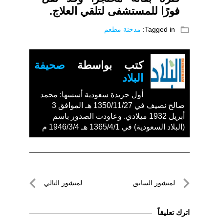
فورًا للمستشفى لتلقي العلاج.
folder_open
Tagged in:
مدخنة مطعم
كتب بواسطة
صحيفة
البلاد
أول جريدة سعودية أسسها: محمد
صالح نصيف في 1350/11/27 هـ الموافق 3
أبريل 1932 ميلادي. وعاودت الصدور باسم
(البلاد السعودية) في 1365/4/1 هـ 1946/3/4 م
تصفّح
لمنشور السابق
لمنشور التالي
المقالات
لمنشور
لمنشور
السابق
التالي
اترك تعليقاً