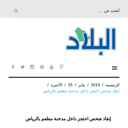
خط
لى
بحث
search
عن:
لمحتوى
لرئيسي
menu
cebook
twitter
instagram
pinterest
YouTube
Flipboard
الرئيسية
/
2019
/
يناير
/
25
/
الأخيره
/
إنقاذ شخص احتجز داخل مدخنة مطعم بالرياض
إنقاذ شخص احتجز داخل مدخنة مطعم بالرياض