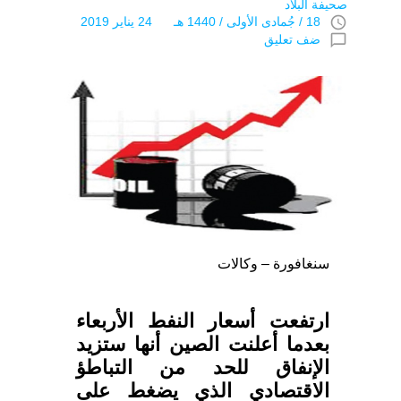
صحيفة البلاد
access_time
18 / جُمادى اﻷولى / 1440 هـ 24 يناير 2019
chat_bubble_outline
ضف تعليق
سنغافورة – وكالات
ارتفعت أسعار النفط الأربعاء
بعدما أعلنت الصين أنها ستزيد
الإنفاق للحد من التباطؤ
الاقتصادي الذي يضغط على