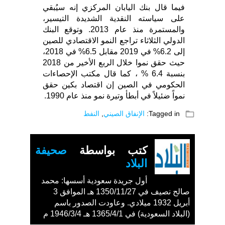
فيما قال بنك اليابان المركزي إنه سيُبقي
على سياسته النقدية الشديدة التيسير،
والمستمرة منذ عام 2013. وتوقع البنك
الدولي الثلاثاء تراجع النمو الاقتصادي للصين
إلى 6.2% في 2019 مقابل 6.5% في 2018،
حيث حقق نموا خلال الربع الأخير من 2018
بنسبة 6.4 % ، كما قال مكتب الإحصاءات
الحكومي في الصين إن اقتصاد بكين حقق
نمواً ضئيلاً في أبطأ وتيرة نمو منذ عام 1990.
folder_open
Tagged in:
الإنفاق الصيني
,
النفط
كتب بواسطة
صحيفة
البلاد
أول جريدة سعودية أسسها: محمد
صالح نصيف في 1350/11/27 هـ الموافق 3
أبريل 1932 ميلادي. وعاودت الصدور باسم
(البلاد السعودية) في 1365/4/1 هـ 1946/3/4 م