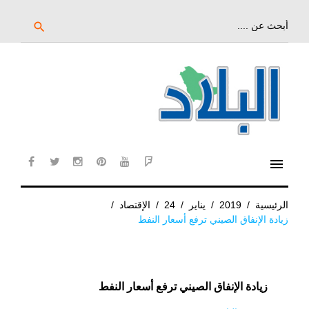
خط
لى
بحث
search
عن:
لمحتوى
لرئيسي
menu
cebook
twitter
instagram
pinterest
YouTube
Flipboard
الرئيسية
/
2019
/
يناير
/
24
/
الإقتصاد
/
زيادة الإنفاق الصيني ترفع أسعار النفط
زيادة الإنفاق الصيني ترفع أسعار النفط