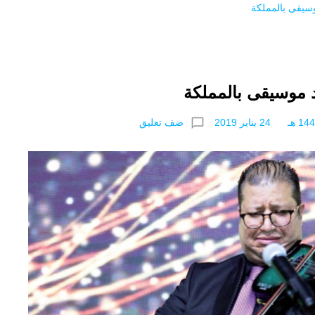
سيقى بالمملكة
 موسيقى بالمملكة
chat_bubble_outline
ضف تعليق