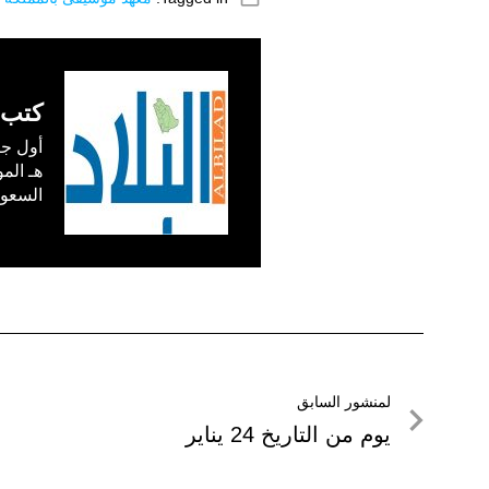
كتب 
السعودية) في /1
تصفّح
لمنشور السابق
لمنشور
يوم من التاريخ 24 يناير
المقالات
السابق