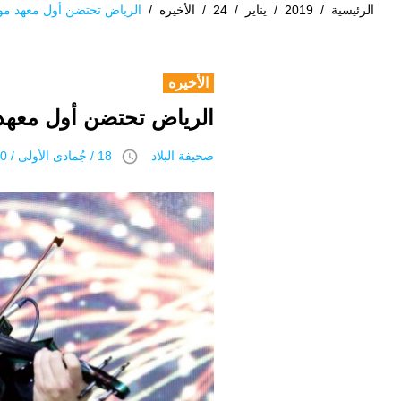
الرئيسية
/
2019
/
يناير
/
24
/
الأخيره
/
الرياض تحتضن أول معهد مو
الأخيره
الرياض تحتضن أول معهد
access_time
صحيفة البلاد
18 / جُمادى اﻷولى / 1440 هـ 24 يناير 2019