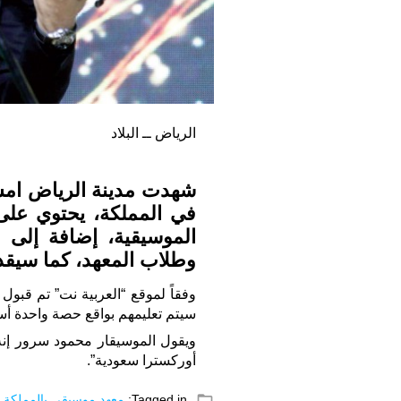
الرياض ــ البلاد
شهدت مدينة الرياض امس 
في المملكة، يحتوي على 
الموسيقية، إضافة إلى اس
وطلاب المعهد، كما سيقدم
سيتم تعليمهم بواقع حصة واحدة أسبوعيا
ويقول الموسيقار محمود سرور إنه
أوركسترا سعودية”.
folder_open
Tagged in:
معهد موسيقى بالمملكة