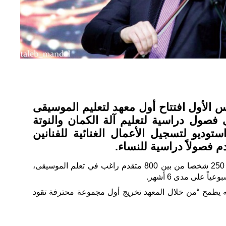
الأول افتتاح أول معهد لتعليم الموسيقى
فصول دراسية لتعليم آلة الكمان والنوتة
توديو لتسجيل الأعمال الغنائية للفنانين
 فصولاً دراسية للنساء.
وفقاً لموقع “العربية نت” تم قبول 250 شخصا من بين 800 متقدم راغب في تعلم الموسيقى،
ً على مدى 6 أشهر.
 يطمح “من خلال المعهد تخريج أول مجموعة محترفة تقود