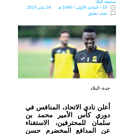
صحيفة البلاد
access_time
18 / جُمادى اﻷولى / 1440 هـ 24 يناير 2019
chat_bubble_outline
ضف تعليق
جدة- البلاد
أعلن نادي الاتحاد، المنافس في
دوري كأس الأمير محمد بن
سلمان للمحترفين، الاستغناء
عن المدافع المخضرم حسن