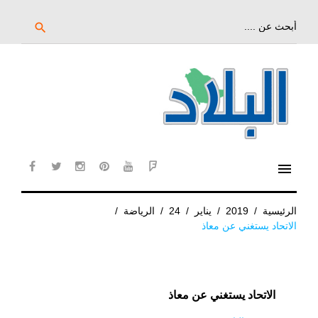
خط
لى
بحث
search
عن:
لمحتوى
لرئيسي
menu
cebook
twitter
instagram
pinterest
YouTube
Flipboard
الرئيسية
/
2019
/
يناير
/
24
/
الرياضة
/
الاتحاد يستغني عن معاذ
الاتحاد يستغني عن معاذ