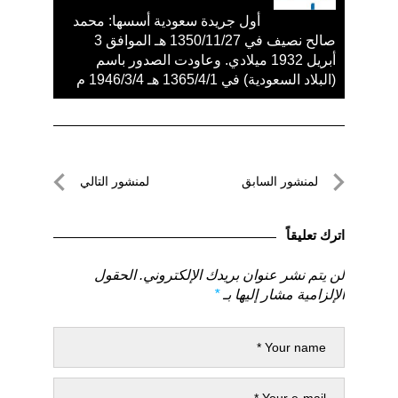
أول جريدة سعودية أسسها: محمد
صالح نصيف في 1350/11/27 هـ الموافق 3
أبريل 1932 ميلادي. وعاودت الصدور باسم
(البلاد السعودية) في 1365/4/1 هـ 1946/3/4 م
تصفّح
لمنشور السابق
لمنشور التالي
المقالات
لمنشور
لمنشور
السابق
التالي
اترك تعليقاً
لن يتم نشر عنوان بريدك الإلكتروني.
الحقول
الإلزامية مشار إليها بـ
*