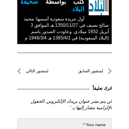
كتب بواسطة
صحيفة
البلاد
أول جريدة سعودية أسسها: محمد
صالح نصيف في 1350/11/27 هـ الموافق 3
أبريل 1932 ميلادي. وعاودت الصدور باسم
(البلاد السعودية) في 1365/4/1 هـ 1946/3/4 م
تصفّح
لمنشور السابق
لمنشور التالي
المقالات
لمنشور
لمنشور
السابق
التالي
اترك تعليقاً
لن يتم نشر عنوان بريدك الإلكتروني.
الحقول
الإلزامية مشار إليها بـ
*