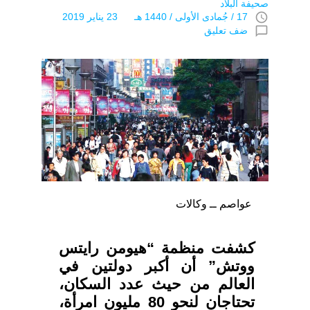
صحيفة البلاد
access_time
17 / جُمادى اﻷولى / 1440 هـ 23 يناير 2019
chat_bubble_outline
ضف تعليق
عواصم ــ وكالات
كشفت منظمة “هيومن رايتس
ووتش” أن أكبر دولتين في
العالم من حيث عدد السكان،
تحتاجان لنحو 80 مليون امرأة،