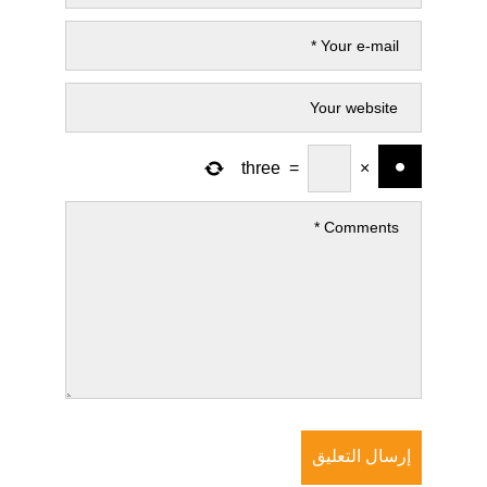
three
=
×