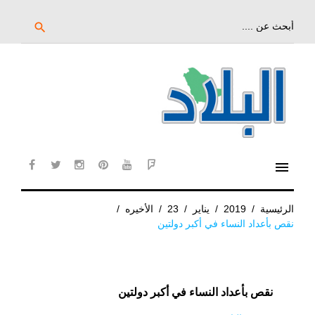
خط
لى
بحث
search
عن:
لمحتوى
لرئيسي
menu
cebook
twitter
instagram
pinterest
YouTube
Flipboard
الرئيسية
/
2019
/
يناير
/
23
/
الأخيره
/
نقص بأعداد النساء في أكبر دولتين
نقص بأعداد النساء في أكبر دولتين