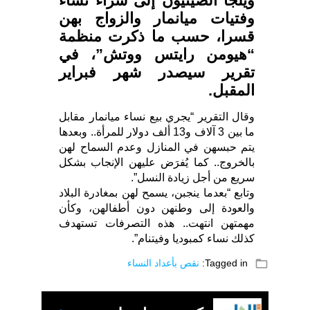
ويلجأ الصينيون إلى شراء نساء
وفتيات ميانمار والزواج بهن
قسرا، حسب ما ذكرت منظمة
“هيومن رايتس ووتش”، في
تقرير سيصدر شهر فبراير
المقبل.
وقال التقرير “يجري بيع نساء ميانمار مقابل
ما بين 3 آلاف و13 ألف دولار للمرأة.. وبعدها
يتم حبسهن في المنازل وعدم السماح لهن
بالخروج.. كما يُفرَض عليهن الإنجاب بشكل
سريع من أجل زيادة النسل”.
وتابع “بعدما ينجبن، يسمح لهن بمغادرة البلاد
والعودة إلى وطنهن دون أطفالهن، وكأن
مهمتهن انتهت.. هذه التصرفات تستهدف
كذلك نساء كمبوديا وفيتنام”.
folder_open
Tagged in:
نقص بأعداد النساء