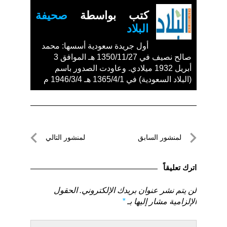
كتب بواسطة
صحيفة
البلاد
أول جريدة سعودية أسسها: محمد
صالح نصيف في 1350/11/27 هـ الموافق 3
أبريل 1932 ميلادي. وعاودت الصدور باسم
(البلاد السعودية) في 1365/4/1 هـ 1946/3/4 م
تصفّح
لمنشور السابق
لمنشور التالي
المقالات
لمنشور
لمنشور
السابق
التالي
اترك تعليقاً
لن يتم نشر عنوان بريدك الإلكتروني.
الحقول
الإلزامية مشار إليها بـ
*