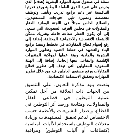
ممثلة في صندوق تنمية الموارد البشرية (هدف) الذي
يحرص على تنمية القوى العاملة الوطنية ورفع قدرتها
التنافسية عبر دعم برامج تدريب وتأهيل وتوظيف
متخصصة ومتميزة تلبي احتياجات المستفيدين،
والقطاع الخاص ممثلاً في اللجنة الوطنية للعقار
والمقاولات في مجلس الغرف السعودية، التي تسعى
إلى أن يكون العقار صناعة فاعلة وشريك ممكِّن
للأنشطة الاقتصادية والاجتماعية المختلفة، إضافة إلى
رفع إسهام قطاع المقاولات في تخطيط وتنفيذ برامج
البناء والتشييد في خطط التنمية وتطوير الموارد
البشرية والمادية وبيئة عملها لمواكبة المتغيرات
الإقليمية والتفاعل معها إيجابيا، إضافة إلى الهيئة
السعودية للمقاولين التي تهدف إلى تطوير قطاع
المقاولات ورفع مستوى العاملين فيه من خلال تطوير
المهارات وتحقيق الاستدامة الاقتصادية.
ونصت بنود مذكرة التعاون، على التنسيق
بين الجهات ذات العلاقة من أجل تمكين
عملية التوطين في قطاعي العقار
والمقاولات، ومتابعة ورصد أثر التوطين في
القطاع، وإصدار التشريعات والأنظمة حسب
الاختصاص لدعم تحقيق المستهدفات وزيادة
معدلات التوظيف باستخدام الآليات المناسبة
(كنطاقات أو آليات التوطين) ومراقبة