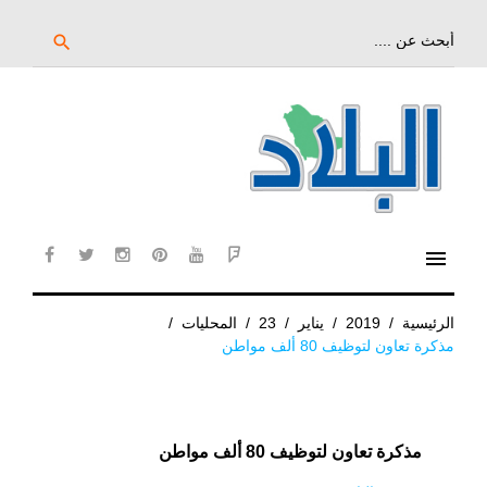
خط
لى
بحث
search
عن:
لمحتوى
لرئيسي
menu
cebook
twitter
instagram
pinterest
YouTube
Flipboard
الرئيسية
/
2019
/
يناير
/
23
/
المحليات
/
مذكرة تعاون لتوظيف 80 ألف مواطن
مذكرة تعاون لتوظيف 80 ألف مواطن