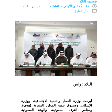
صحيفة البلاد
access_time
17 / جُمادى اﻷولى / 1440 هـ 23 يناير 2019
chat_bubble_outline
ضف تعليق
البلاد : واس
أبرمت وزارة العمل والتنمية الاجتماعية، ووزارة
الإسكان، وصندوق تنمية الموارد البشرية (هدف)،
ومجلس الغرف السعودية، والهيئة السعودية