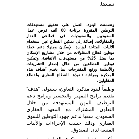
تنفيذها.
وتضمنت البنود، العمل على تحقيق مستهدفات
التوطين المقررة بـإتاحة 80 ألف فرص عمل
للسعوديين والسعوديات في قطاعي العقار
والمقاولات، إضافة إلى تمكين القطاع عبر استخدام
الآليات المتاحة لوزارة الإسكان ومنها: دعم خطة
توطين قطاع المقاولات من خلال مشاريع الإسكان
بما يمثل 25% من مستهدفات الاتفاقية، وتمكين
توطين القطاعين من خلال إصدار التشريعات
والأنظمة ورفع المقترحات بما يخدم أهداف هذه
المذكرة ومراقبة تنفيذها للقطاع العقاري ولقطاع
المقاولين.
وطبقاً لبنود مذكرة التعاون، سيتولى “هدف”
تقديم برامج التمهير والتجسير وبرامج دعم
التوظيف للمهن المستهدفة من خلال
التعاون المشترك مع المعهد العقاري
السعودي، سعيا لدعم جهود التوطين للسوق
العقاري وذلك حسب الإجراءات والآليات
المتبعة لدى الصندوق.