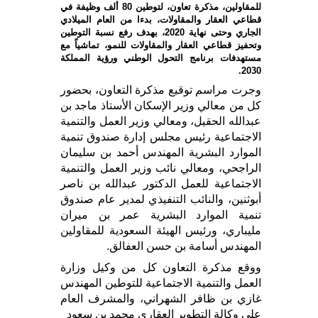
للمقاولين، مذكرة تعاون، لتوطين 80 ألف وظيفة في
قطاعي العقار والمقاولات، بدءا من العام الميلادي
الجاري وحتى نهاية 2020، بهدف رفع نسبة التوطين
وتحفيز قطاعي العقار والمقاولات للنمو، تماشياً مع
مستهدفات برنامج التحول الوطني ورؤية المملكة
2030.
وجرت مراسم توقيع مذكرة التعاون، بحضور
كل من معالي وزير الإسكان الأستاذ ماجد بن
عبدالله الحقيل، ومعالي وزير العمل والتنمية
الاجتماعية رئيس مجلس إدارة صندوق تنمية
الموارد البشرية المهندس أحمد بن سليمان
الراجحي، ومعالي نائب وزير العمل والتنمية
الاجتماعية للعمل الدكتور عبدالله بن ناصر
أبوثنين، والنائب التنفيذي لمدير عام صندوق
تنمية الموارد البشرية عمر بن ميران
مليباري، ورئيس الهيئة السعودية للمقاولين
المهندس أسامة بن حسن العفالق.
ووقع مذكرة التعاون كل من وكيل وزارة
العمل والتنمية الاجتماعية للتوطين المهندس
غازي بن ظافر الشهراني، والمشرف العام
على وكالة التطوير العقاري محمد بن سعود