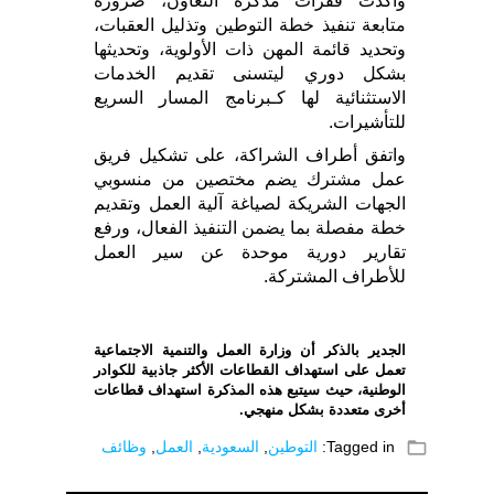
وأكدت فقرات مذكرة التعاون، ضرورة
متابعة تنفيذ خطة التوطين وتذليل العقبات،
وتحديد قائمة المهن ذات الأولوية، وتحديثها
بشكل دوري ليتسنى تقديم الخدمات
الاستثنائية لها كـبرنامج المسار السريع
للتأشيرات.
واتفق أطراف الشراكة، على تشكيل فريق
عمل مشترك يضم مختصين من منسوبي
الجهات الشريكة لصياغة آلية العمل وتقديم
خطة مفصلة بما يضمن التنفيذ الفعال، ورفع
تقارير دورية موحدة عن سير العمل
للأطراف المشتركة.
الجدير بالذكر أن وزارة العمل والتنمية الاجتماعية
تعمل على استهداف القطاعات الأكثر جاذبية للكوادر
الوطنية، حيث سيتبع هذه المذكرة استهداف قطاعات
أخرى متعددة بشكل منهجي.
folder_open
Tagged in:
التوطين
,
السعودية
,
العمل
,
وظائف