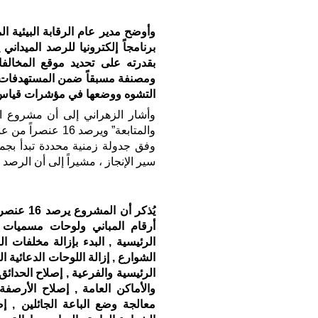
وأوضح مدير عام الرقابة البيئية 
برنامجاً إلكترونيا للرصد الميدا
بقدرته على تحديد موقع المخالف
ومصنفة مسبقاً ضمن المستهدفات 
التشوه ووضعها في مؤشرات قياس تو
وأشار الزهراني إلى أن مشروع ا
وفق جدولة زمنية محددة تبدأ بجمع 
سير الإنجاز ، مشيراً إلى أن الرص
يُذكر أن
أرقام المباني ولوحات مسميات ا
الرئيسية , البدء بإزالة مخلفات ا
الشوارع , إزالة اللوحات الدعائية 
الرئيسية والفرعية , إصلاح الحدا
والأماكن العامة , إصلاح الأرصفة
معالجة وضع الباعة الجائلين , إص