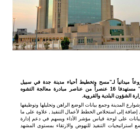
ً ميدانياً لـ”مسح وتخطيط أحياء مدينة جدة في سبيل
تحسين المشهد الحضري للمدينة” مستهدفا 16 عنصراً من عناصر مبادرة معالجة التشوه
رة الشؤون البلدية والقروية.
ارع المدينة وجمع بيانات الوضع الراهن وتحليلها وتوظيفها
ضافة إلى استخلاص الخطط لأعمال التنفيذ , علاوة على ما
انات على لوحة قياس مؤشر الأداء ويسهم في دعم إدارة
 استراتيجيات التنفيذ للنهوض والارتقاء بمستوى المشهد