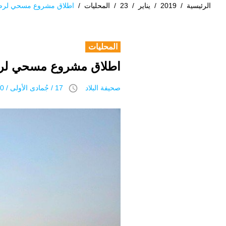
الرئيسية
/
2019
/
يناير
/
23
/
المحليات
/
اطلاق مشروع مسحي لرصد
المحليات
اطلاق مشروع مسحي لرص
access_time
صحيفة البلاد
17 / جُمادى اﻷولى / 1440 هـ 23 يناير 2019