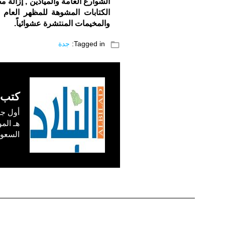
الشوارع العامة والميادين , إزالة 
الكتابات المشوهة للمظهر العام 
والمخيمات المنتشرة عشوائياً.
folder_open
Tagged in:
جدة
كتب 
السعودية) في /1