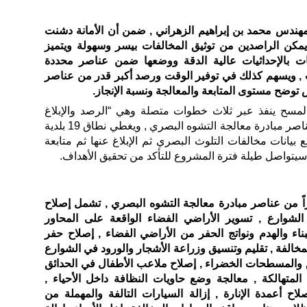
المهندس محمد بن إبراهيم الزهراني , ضمن أن الأمانة دشنت
ني يمكن الراصدين من توثيق المخالفات بيسر وسهولة ويتميز
ات بالإحداثيات عالية الدقة ووضعها ضمن عناصر محددة
, ويسهم كذلك في توفير الوقت ورصد أكبر قدر من عناصر
ضح مستوى المتابعة والمعالجة ونسبة الإنجاز.
لمسح ينفذ عبر ثلاث خطوات متصلة وهي “الرصد والإبلاغ
والمتابعة” ويرصد 16 عنصراً من عناصر مبادرة معالجة التشوه البصري , ويغطي نطاق 19 بلدية
بيانات مخالفات التلوث البصري ثم الإبلاغ عنها ثم متابعة
د سيتواصل طيلة فترة المشروع للتأكد من تحقيق الأهداف.
 المشروع يرصد 16 عنصراً من عناصر مبادرة معالجة التشوه البصري , تشمل إصلاح
لشوارع , تسوير الأراضي الفضاء الواقعة على المحاور
لبناء والهدم ونواتج الحفر من الأراضي الفضاء , إصلاح حفر
المخالفة , تقليم وتنسيق وزراعة الأشجار والورود في الشوارع
ئق والمسطحات الخضراء , إصلاح ملاعب الأطفال في الحدائق
 المتهالكة , معالجة وضع حاويات النظافة داخل الأحياء ,
لاح أعمدة الإنارة , إزالة السيارات التالفة والمهملة من