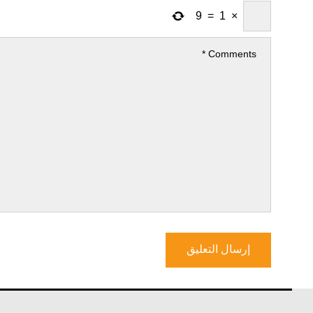
9
=
1
×