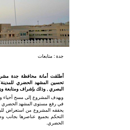
جدة : متابعات
أطلقت أمانة محافظة جدة مشروعا
البصري , وذلك بإشراف ومتابعة وزا
ويهدف المشروع إلى مسح أحياء وشو
في رفع مستوى المشهد الحضري , إ
يحققه المشروع من استعراض للبي
التحكم بجميع عناصرها بجانب وضع
الحضري.