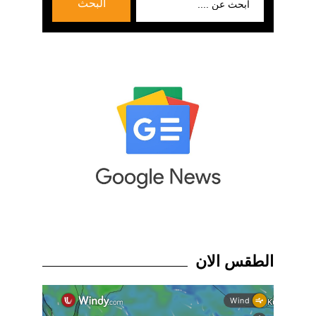
البحث
عن:
الطقس الان