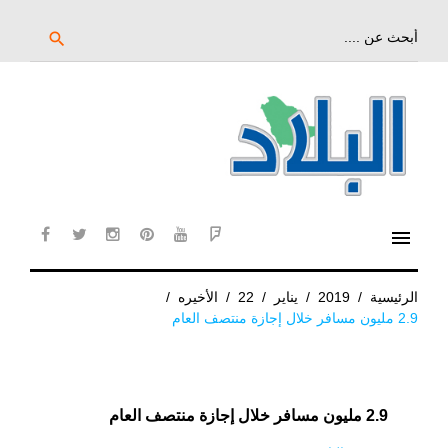
خط
لى
بحث
search
عن:
لمحتوى
لرئيسي
menu
cebook
twitter
instagram
pinterest
YouTube
Flipboard
الرئيسية
/
2019
/
يناير
/
22
/
الأخيره
/
2.9 مليون مسافر خلال إجازة منتصف العام
2.9 مليون مسافر خلال إجازة منتصف العام