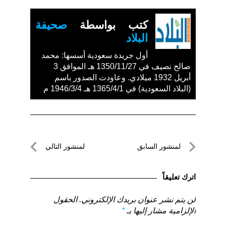
كتب بواسطة
صحيفة
البلاد
أول جريدة سعودية أسسها: محمد
صالح نصيف في 1350/11/27 هـ الموافق 3
أبريل 1932 ميلادي. وعاودت الصدور باسم
(البلاد السعودية) في 1365/4/1 هـ 1946/3/4 م
تصفّح
لمنشور السابق
لمنشور التالي
المقالات
لمنشور
لمنشور
السابق
التالي
اترك تعليقاً
لن يتم نشر عنوان بريدك الإلكتروني.
الحقول
الإلزامية مشار إليها بـ
*