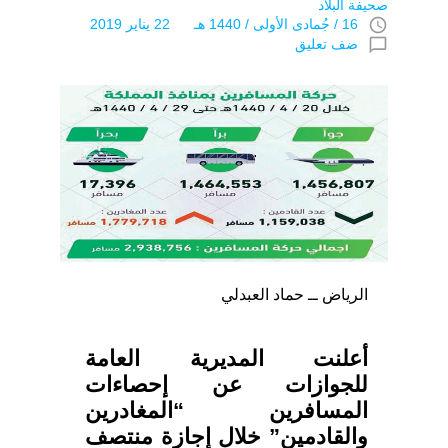
صحيفة البلاد
access_time
16 / جُمادى اﻷولى / 1440 هـ 22 يناير 2019
chat_bubble_outline
ضف تعليق
الرياض ــ حماد العبدلي
أعلنت المديرية العامة
للجوازات عن إحصاءات
المسافرين “المغادرين
والقادمين” خلال إجازة منتصف