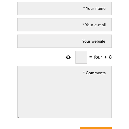
=
four
+
8