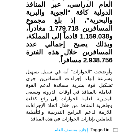
العام الدراسي، عبر المنافذ
الدولية كافة “الجوية والبرية
والبحرية”، إذ بلغ مجموع
المسافرين 1.779.718 مغادراً،
و1.159.038 قادماً إلى المملكة،
وبذلك يصبح إجمالي عدد
المسافرين خلال هذه الفترة
2.938.756 مسافراً.
وأوضحت “الجوازات” أنه في سبيل تسهيل
وسرعة إنهاء إجراءات المسافرين جرى
تشكيل قوة بشرية مساندة لدعم القوة
العاملة بالمنافذ في أوقات الذروة، وتسعى
المديرية العامة للجوازات إلى رفع كفاءة
وجاهزية المنافذ من خلال اتخاذ الإجراءات
اللازمة لدعم البرامج التدريبية والتأهيلية
للعاملين بإدارات الجوازات في هذه المنافذ.
folder_open
Tagged in:
إجازة منتصف العام