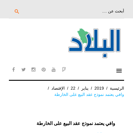
خط
لى
بحث
search
عن:
لمحتوى
لرئيسي
menu
cebook
twitter
instagram
pinterest
YouTube
Flipboard
الرئيسية
/
2019
/
يناير
/
22
/
الإقتصاد
/
وافي يعتمد نموذج عقد البيع على الخارطة
وافي يعتمد نموذج عقد البيع على الخارطة