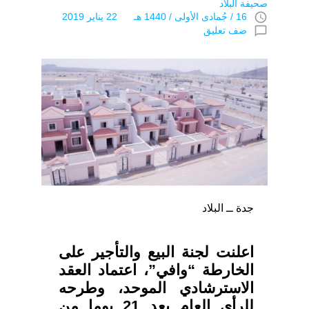
صحيفة البلاد
access_time
16 / جُمادى اﻷولى / 1440 هـ 22 يناير 2019
chat_bubble_outline
ضف تعليق
جدة ــ البلاد
اعلنت لجنة البيع والتأجير على
الخارطة “وافي”، اعتماد العقد
الاسترشادي الموحد، وطرحه
للرأي العام بعد 21 يوما من