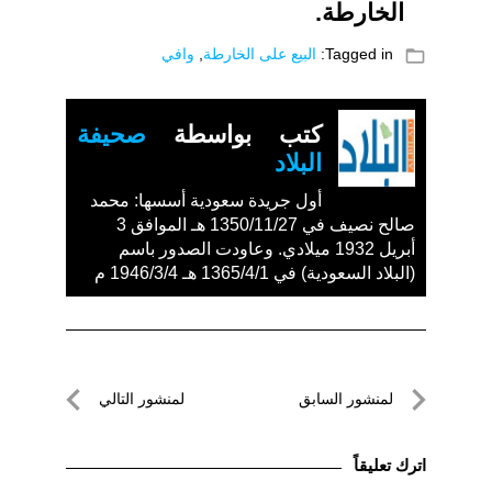
الخارطة.
folder_open
Tagged in:
البيع على الخارطة
,
وافي
كتب بواسطة
صحيفة
البلاد
أول جريدة سعودية أسسها: محمد
صالح نصيف في 1350/11/27 هـ الموافق 3
أبريل 1932 ميلادي. وعاودت الصدور باسم
(البلاد السعودية) في 1365/4/1 هـ 1946/3/4 م
تصفّح
لمنشور السابق
لمنشور التالي
المقالات
لمنشور
لمنشور
السابق
التالي
اترك تعليقاً