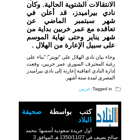
الانتقالات الشتوية الحالية. وكان
نادي بيراميدز، قد أعلن في
شهر سبتمبر الماضي عن
تعاقده مع عمر خربين بداية من
شهر يناير وحتى نهاية الموسم
على سبيل الإعارة من الهلال .
وجاء بيان نادي الهلال على “تويتر”: “بناء على
رغبة المحترف السوري عمر خربين، وقعت
إدارة النادي اتفاقية إعارته إلى نادي بيراميدز
المصري لمدة ستة أشهر.
folder_open
Tagged in:
خربين
كتب بواسطة
صحيفة
البلاد
أول جريدة سعودية أسسها: محمد
صالح نصيف في 1350/11/27 هـ الموافق 3