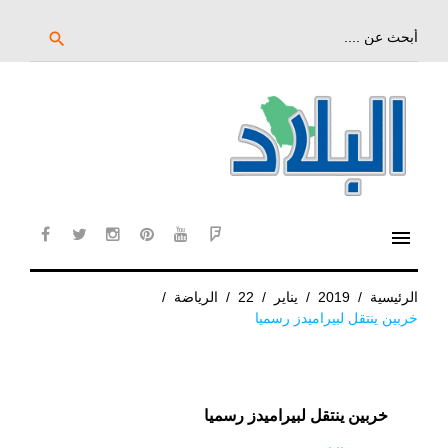
خط
لى
بحث
search
عن:
لمحتوى
لرئيسي
menu
cebook
twitter
instagram
pinterest
YouTube
Flipboard
الرئيسية
/
2019
/
يناير
/
22
/
الرياضة
/
خربين ينتقل لبيراميدز رسميا
خربين ينتقل لبيراميدز رسميا