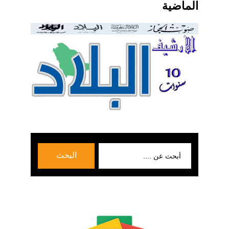
الماضية
بحث
البحث
عن: