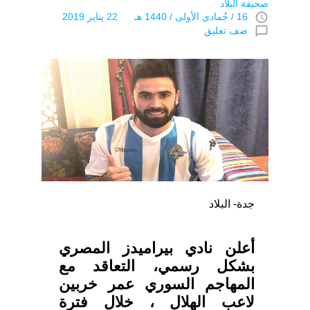
صحيفة البلاد
access_time
16 / جُمادى اﻷولى / 1440 هـ 22 يناير 2019
chat_bubble_outline
ضف تعليق
جدة- البلاد
أعلن نادي بيراميدز المصري
بشكل رسمي، التعاقد مع
المهاجم السوري عمر خربين
لاعب الهلال ، خلال فترة