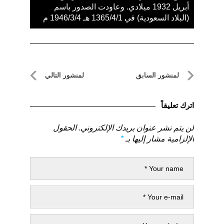
أبريل 1932 ميلادي. وعاودت الصدور باسم
(البلاد السعودية) في 1365/4/1 هـ 1946/3/4 م
تصفّح
لمنشور السابق
لمنشور التالي
المقالات
لمنشور
لمنشور
السابق
التالي
اترك تعليقاً
لن يتم نشر عنوان بريدك الإلكتروني.
الحقول
الإلزامية مشار إليها بـ
*