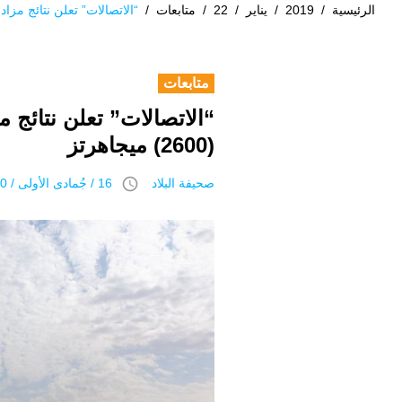
الرئيسية
/
2019
/
يناير
/
22
/
متابعات
/
“الاتصالات” تعلن نتائج مزاد رخص الط
متابعات
(2600) ميجاهرتز
access_time
صحيفة البلاد
16 / جُمادى اﻷولى / 1440 هـ 22 يناير 2019