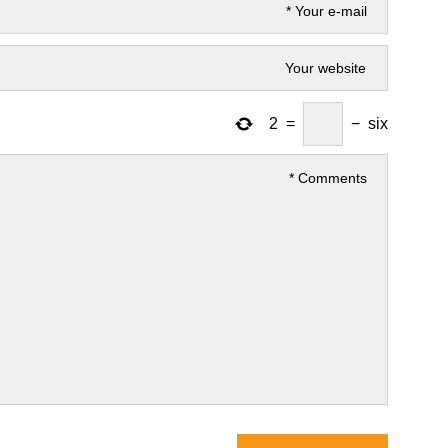
2
=
−
six