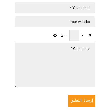
2
=
×