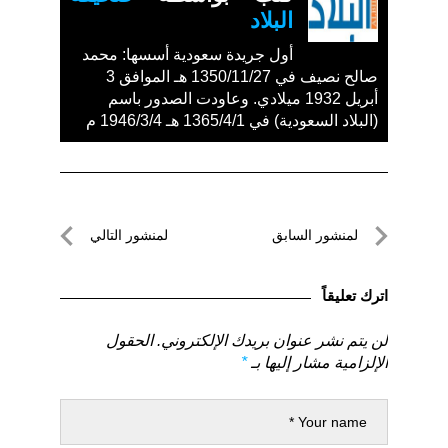
البلاد
أول جريدة سعودية أسسها: محمد
صالح نصيف في 1350/11/27 هـ الموافق 3
أبريل 1932 ميلادي. وعاودت الصدور باسم
(البلاد السعودية) في 1365/4/1 هـ 1946/3/4 م
تصفّح
لمنشور السابق
لمنشور التالي
المقالات
لمنشور
لمنشور
السابق
التالي
اترك تعليقاً
لن يتم نشر عنوان بريدك الإلكتروني.
الحقول
الإلزامية مشار إليها بـ
*