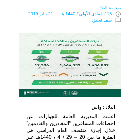
صحيفة البلاد
access_time
15 / جُمادى اﻷولى / 1440 هـ 21 يناير 2019
chat_bubble_outline
ضف تعليق
البلاد : واس
أعلنت المديرية العامة للجوازات عن
إحصاءات المسافرين “المغادرين والقادمين”
خلال إجازة منتصف العام الدراسي في
الفترة ما بين 20 – 29 / 4 / 1440هـ عبر