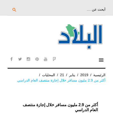
خط
لى
بحث
search
عن:
لمحتوى
لرئيسي
menu
cebook
twitter
instagram
pinterest
YouTube
Flipboard
الرئيسية
/
2019
/
يناير
/
21
/
المحليات
/
أكثر من 2.9 مليون مسافر خلال إجازة منتصف العام الدراسي
أكثر من 2.9 مليون مسافر خلال إجازة منتصف
العام الدراسي