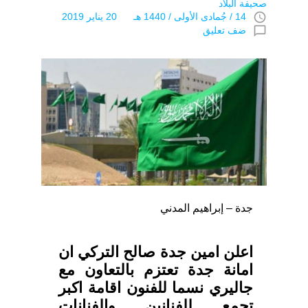
صحيفة البلاد
access_time
14 / جُمادى اﻷولى / 1440 هـ 20 يناير 2019
chat_bubble_outline
ضف تعليق
جدة – إبراهيم المدني
اعلن امين جدة صالح التركي ان
امانة جدة تعتزم بالتعاون مع
جاليري نسما للفنون اقامة اكبر
تجمع للفنانين والفنانات