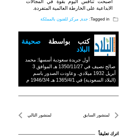
اصبحت تنافس اليوم بقوة في المجالات
الابداعية على الخارطة العالمية المتفردة.
folder_open
Tagged in:
جدة
,
مركز للفنون بالمملكة
كتب بواسطة
صحيفة
البلاد
أول جريدة سعودية أسسها: محمد
صالح نصيف في 1350/11/27 هـ الموافق 3
أبريل 1932 ميلادي. وعاودت الصدور باسم
(البلاد السعودية) في 1365/4/1 هـ 1946/3/4 م
تصفّح
لمنشور السابق
لمنشور التالي
المقالات
لمنشور
لمنشور
السابق
التالي
اترك تعليقاً