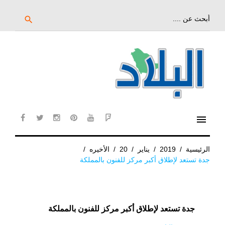
خط
لى
بحث
search
عن:
لمحتوى
لرئيسي
menu
cebook
twitter
instagram
pinterest
YouTube
Flipboard
الرئيسية
/
2019
/
يناير
/
20
/
الأخيره
/
جدة تستعد لإطلاق أكبر مركز للفنون بالمملكة
جدة تستعد لإطلاق أكبر مركز للفنون بالمملكة