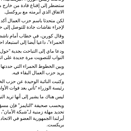
ستضطر إلى إقناع قادة من خارج معس
الاتفاق الذي أبرمته مع بروكسل.
لكن متحدثا باسم حزب العمال أكد م
لإجراء نقاشات جادة للتوصل إلى ح
وقال كوربن، في خطاب أمام ناشط
الحمراء”، داعيا أيضا إلى استبعاد ا
ودعا ماي إلى التباحث بجدية “حول ط
النواب للتصويت مرة جديدة على اتف
وبين الخطوط الحمراء التي حددتها م
يريد حزب العمال البقاء فيه.
وكتبت النائبة الوحيدة عن حزب الخ
رئيسة الوزراء “تأتي بعد فوات الأوا
ليس هناك ما يشير إلى أنها تريد ال
وبحسب صحيفة “التايمز” فإن مسؤول
تحديد مهلة زمنية لـ”شبكة الأمان”
أيرلندا الجمهورية العضو في الاتحاد 
بريكست.