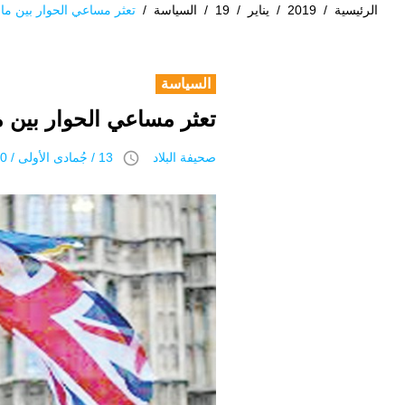
الرئيسية
/
2019
/
يناير
/
19
/
السياسة
/
تعثر مساعي الحوار بين م
السياسة
تعثر مساعي الحوار بين
access_time
صحيفة البلاد
13 / جُمادى اﻷولى / 1440 هـ 19 يناير 2019