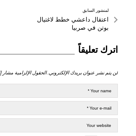
تصفّح
لمنشور السابق
لمنشور
اعتقال داعشي خطط لاغتيال
المقالات
السابق
بوتن في صربيا
اترك تعليقاً
لن يتم نشر عنوان بريدك الإلكتروني.
الحقول الإلزامية مشار إل