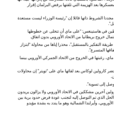
كرها بعد الهزيمة التي تلقتها برفض البرلمان إقرار
جددا الشروط ذاتها قائلا إن “رئيسة الوزراء ليست مستعدة
ل”.
ين في هاستينغس: “على ماي أن تتخلى عن خطوطها
حتمال خروج بريطانيا من الاتحاد الأوروبي بدون اتفاق.
ريقة التفكير بالمستقبل”، محذرا إياها من محاولة “ابتزاز
اقها المتسرع”.
اي، رغبتها في الخروج من الاتحاد الجمركي الأوروبي بينما
ضر كارولين لوكاس بعد لقائها ماي على “تويتر” إن محاولات
ن.
توصل إلى تسوية”.
ين آخرين مشككين في الاتحاد الأوروبي ولا يزالون يريدون
، الحل الذي تم التوصل إليه لتجنب عودة فرض حدود برية بين
الأوروبي، وأيرلندا الشمالية وهو ما يندد به بشدة مؤيدو