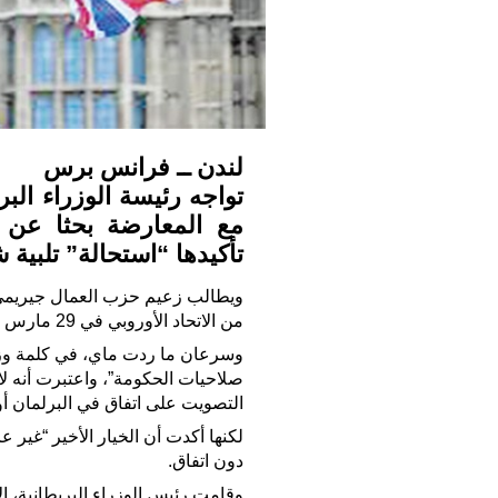
لندن ــ فرانس برس
تواجه رئيسة الوزراء البر
مع المعارضة بحثا عن 
تأكيدها “استحالة” تلبي
ويطالب زعيم حزب العمال جيريمي 
من الاتحاد الأوروبي في 29 مارس من دون اتفاق، وذلك قبل البدء في أي حوار.
وسرعان ما ردت ماي، في كلمة وز
صلاحيات الحكومة”، واعتبرت أنه ل
التصويت على اتفاق في البرلمان أو “إلغ
لكنها أكدت أن الخيار الأخير “غير
دون اتفاق.
وقامت رئيس الوزراء البريطانية، الأ