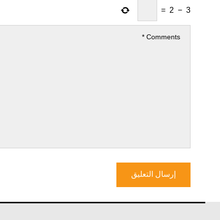
=
2
−
3