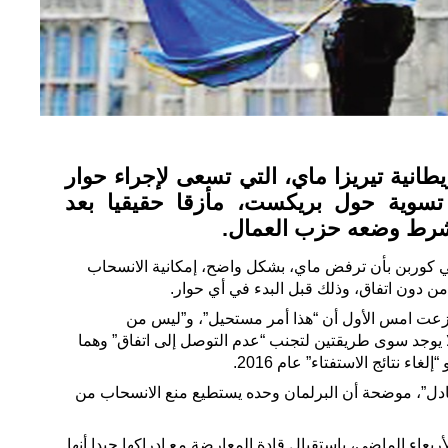
يطانية تيريزا ماي، التي تسعى لإجراء حوار
تسوية حول بريكست، مأزقا حقيقيا بعد
ة شرط وضعه حزب العمال.
كوربن بأن ترفض ماي، بشكل واضح، إمكانية الانسحاب
عت امس الأول أن “هذا أمر مستحيل”، و”ليس من
ا يوجد سوى طريقتين لتجنب “عدم التوصل إلى اتفاق” وهما
اء نتائج الاستفتاء” عام 2016.
 عادل”، موضحة أن البرلمان وحده يستطيع منع الانسحاب من
ربعاء الماضي، باستقبال قادة المعارضة مع إدراكها جيدا أنها