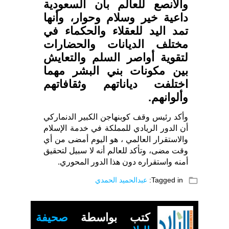
والأنصع للعالم بأن السعودية
داعية خير وسلام وحوار، وأنها
تمد اليد للعقلاء والحكماء في
مختلف الديانات والحضارات
لتقوية أواصر السلم والتعايش
بين مكونات بني البشر مهما
اختلفت دياناتهم وثقافاتهم
وألوانهم.
وأكد رئيس وقف كوبنهاجن الكبير الدنماركي
أن الدور الريادي للمملكة في خدمة الإسلام
والاستقرار العالمي ، هو اليوم أمضى من أي
وقت مضى، وتأكد للعالم أنه لا سبيل لتحقيق
أمنه واستقراره دون هذا الدور المحوري.
folder_open
Tagged in:
عبدالحميد الحمدي
كتب بواسطة
صحيفة