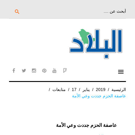
خط
لى
بحث
search
عن:
لمحتوى
لرئيسي
menu
cebook
twitter
instagram
pinterest
YouTube
Flipboard
الرئيسية
/
2019
/
يناير
/
17
/
متابعات
/
عاصفة الحزم جددت وعي الأمة
عاصفة الحزم جددت وعي الأمة