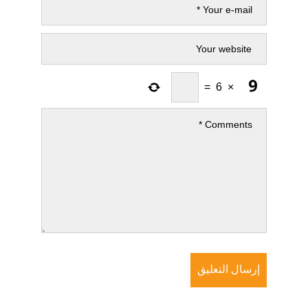
=
6
×