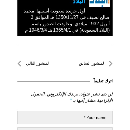
البلاد
أول جريدة سعودية أسسها: محمد
صالح نصيف في 1350/11/27 هـ الموافق 3
أبريل 1932 ميلادي. وعاودت الصدور باسم
(البلاد السعودية) في 1365/4/1 هـ 1946/3/4 م
تصفّح
لمنشور السابق
لمنشور التالي
المقالات
لمنشور
لمنشور
السابق
التالي
اترك تعليقاً
لن يتم نشر عنوان بريدك الإلكتروني.
الحقول
الإلزامية مشار إليها بـ
*