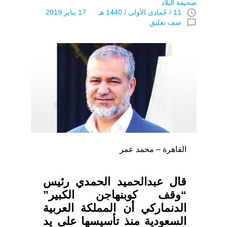
صحيفة البلاد
access_time
11 / جُمادى اﻷولى / 1440 هـ 17 يناير 2019
chat_bubble_outline
ضف تعليق
القاهرة – محمد عمر
قال عبدالحميد الحمدي رئيس
“وقف كوبنهاجن الكبير”
الدنماركي أن المملكة العربية
السعودية منذ تأسيسها على يد