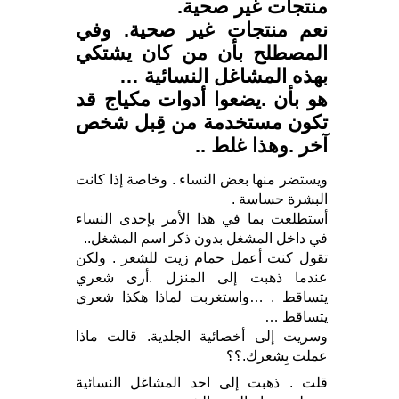
منتجات غير صحية.
نعم منتجات غير صحية. وفي
المصطلح بأن من كان يشتكي
بهذه المشاغل النسائية …
هو بأن .يضعوا أدوات مكياج قد
تكون مستخدمة من قِبل شخص
آخر .وهذا غلط ..
ويستضر منها بعض النساء . وخاصة إذا كانت
البشرة حساسة .
أستطلعت بما في هذا الأمر بإحدى النساء
في داخل المشغل بدون ذكر اسم المشغل..
تقول كنت أعمل حمام زيت للشعر . ولكن
عندما ذهبت إلى المنزل .أرى شعري
يتساقط . …واستغربت لماذا هكذا شعري
يتساقط …
وسريت إلى أخصائية الجلدية. قالت ماذا
عملت بِشعرك.؟؟
قلت . ذهبت إلى احد المشاغل النسائية