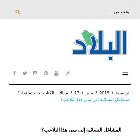
خط
لى
بحث
search
عن:
لمحتوى
لرئيسي
menu
cebook
twitter
instagram
pinterest
YouTube
Flipboard
الرئيسية
/
2019
/
يناير
/
17
/
مقالات الكتاب
/
اجتماعية
/
المشاغل النسائية إلى متى هذا التلاعب؟
المشاغل النسائية إلى متى هذا التلاعب؟