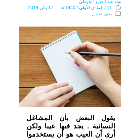
هياء عبد العزيز الحوطي
access_time
11 / جُمادى اﻷولى / 1440 هـ 17 يناير 2019
chat_bubble_outline
ضف تعليق
يقول البعض بأن المشاغل
النسائية . يجد فيها عيبا ولكن
أرى أن العيب هو أن يستخدموا