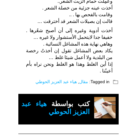
وعمِلت حمام الزيت الشعر..
أخذت عينه جزئية من خصلة الشعر .
وقامت بالفحص بها . ..
قالت إن بصيلات الشعر قد أخترقت …
أخذت أدوية وغيره إلى أن أصبح شعُرها .
خفيفا جدا لايتحمل الأستشوار ولا غيره …
وهاهي نهاية هذه المشاغل النسائية .
يكاد بعض المشاغل تقول إن أخذتُ رخصة
من البلدية ولا أعمل شيئا غلط …
إذا أين الغلط وهذا هو الغلط ونحن نراه بأم
أعينُنا .
folder_open
Tagged in:
مقال
,
هياء عبد العزيز الحوطي
كتب بواسطة
هياء عبد
العزيز الحوطي