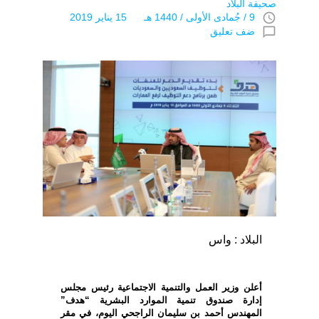
صحيفة البلاد
access_time
9 / جُمادى اﻷولى / 1440 هـ 15 يناير 2019
chat_bubble_outline
ضف تعليق
البلاد : واس
أعلن وزير العمل والتنمية الاجتماعية رئيس مجلس
إدارة صندوق تنمية الموارد البشرية “هدف”
المهندس أحمد بن سليمان الراجحي اليوم، في مقر