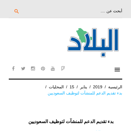
خط
لى
بحث
search
عن:
لمحتوى
لرئيسي
menu
cebook
twitter
instagram
pinterest
YouTube
Flipboard
الرئيسية
/
2019
/
يناير
/
15
/
المحليات
/
بدء تقديم الدعم للمنشآت لتوظيف السعوديين
بدء تقديم الدعم للمنشآت لتوظيف السعوديين