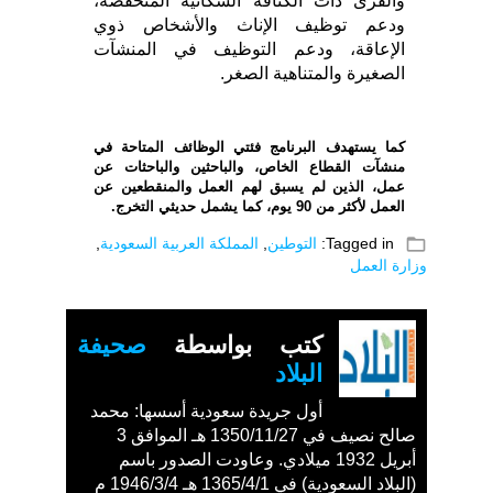
والقرى ذات الكثافة السكانية المنخفضة،
ودعم توظيف الإناث والأشخاص ذوي
الإعاقة، ودعم التوظيف في المنشآت
الصغيرة والمتناهية الصغر.
كما يستهدف البرنامج فئتي الوظائف المتاحة في
منشآت القطاع الخاص، والباحثين والباحثات عن
عمل، الذين لم يسبق لهم العمل والمنقطعين عن
العمل لأكثر من 90 يوم، كما يشمل حديثي التخرج.
folder_open
Tagged in:
التوطين
,
المملكة العربية السعودية
,
وزارة العمل
كتب بواسطة
صحيفة
البلاد
أول جريدة سعودية أسسها: محمد
صالح نصيف في 1350/11/27 هـ الموافق 3
أبريل 1932 ميلادي. وعاودت الصدور باسم
(البلاد السعودية) في 1365/4/1 هـ 1946/3/4 م