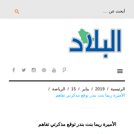
خط
لى
بحث
search
عن:
لمحتوى
لرئيسي
menu
cebook
twitter
instagram
pinterest
YouTube
Flipboard
الرئيسية
/
2019
/
يناير
/
15
/
الرياضة
/
الأميرة ريما بنت بندر توقع مذكرتي تفاهم
الأميرة ريما بنت بندر توقع مذكرتي تفاهم