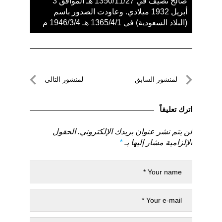
صالح نصيف في 1350/11/27 هـ الموافق 3
أبريل 1932 ميلادي. وعاودت الصدور باسم
(البلاد السعودية) في 1365/4/1 هـ 1946/3/4 م
تصفّح
لمنشور السابق
لمنشور التالي
المقالات
لمنشور
لمنشور
السابق
التالي
اترك تعليقاً
لن يتم نشر عنوان بريدك الإلكتروني.
الحقول
الإلزامية مشار إليها بـ
*