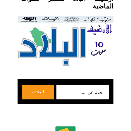
الماضية
بحث
البحث
عن: