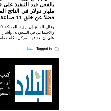
فضلا عن خلق 11 صناعة أخرى.
على أن أهدافها المركزية كانت طم
folder_open
Tagged in:
النفط
كتب 
السعودية) في /1