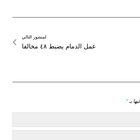
لمنشور التالي
لمنشور
عمل الدمام يضبط ٤٨ مخالفا
التالي
يها بـ
*