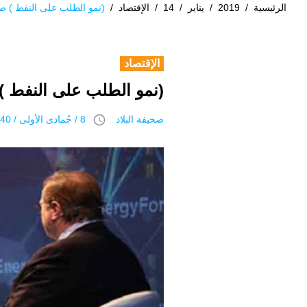
الرئيسية
/
2019
/
يناير
/
14
/
الإقتصاد
/
(نمو الطلب على النفط ) 
الإقتصاد
(نمو الطلب على النفط 
access_time
صحيفة البلاد
8 / جُمادى اﻷولى / 1440 هـ 14 يناير 2019