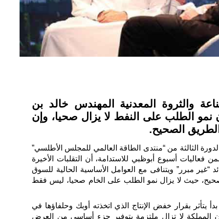
اعة والثروة المعدنية المهندس خالد بن
ن نمو الطلب على النفط لا يزال صحيا، وإن
لطريق الصحيح.
الدورة الثالثة من “منتدى الطاقة العالمي للمجلس الأطلسي”
من فعاليات أسبوع أبوظبي للاستدامة، أن التقلبات الأخيرة
د “غير مبرر” ويتنافى مع العوامل الأساسية الحالية للسوق
حيح، حيث لا يزال نمو الطلب على الخام صحيا، ليس فقط
أ يتأثر بقرار خفض الإنتاج الذي اتخذته أوبك وحلفاؤها في
أن المملكة لا تزال ملتزمة بتوفير جزء أساسي من العرض