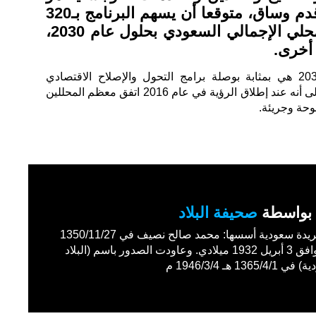
بالفعل قيد التنفيذ على قدم وساق، متوقعا أن يسهم البرنامج بـ320
مليار دولار في الناتج المحلي الإجمالي السعودي بحلول عام 2030،
وقال الفالح إن رؤية المملكة 2030 هي بمثابة بوصلة برامج التحول والإصلاح الاقتصادي
والاجتماعي في السعودية، وأشار إلى أنه عند إطلاق الرؤية في عام 2016 اتفق معظم المحللين
وحة وجريئة.
بواسطة
صحيفة البلاد
أول جريدة سعودية أسسها: محمد صالح نصيف في 1350/11/27
هـ الموافق 3 أبريل 1932 ميلادي. وعاودت الصدور باسم (البلاد
1365/4 هـ 1946/3/4 م