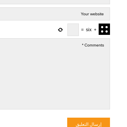
=
six
+