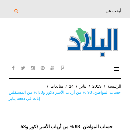
خط
لى
بحث
search
عن:
لمحتوى
لرئيسي
menu
cebook
twitter
instagram
pinterest
YouTube
Flipboard
الرئيسية
/
2019
/
يناير
/
14
/
متابعات
/
حساب المواطن: 93 % من أرباب الأسر ذكور و53 % من المستقلين
إناث في دفعة يناير
حساب المواطن: 93 % من أرباب الأسر ذكور و53