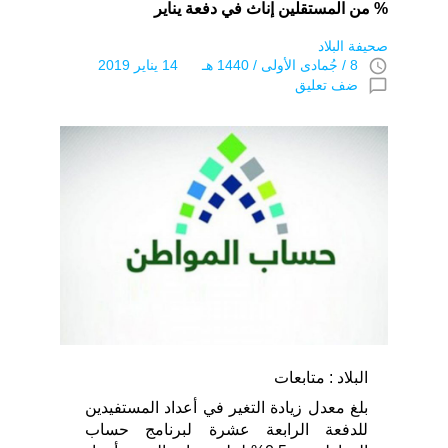
% من المستقلين إناث في دفعة يناير
صحيفة البلاد
access_time
8 / جُمادى اﻷولى / 1440 هـ 14 يناير 2019
chat_bubble_outline
ضف تعليق
البلاد : متابعات
بلغ معدل زيادة التغير في أعداد المستفيدين
للدفعة الرابعة عشرة لبرنامج حساب