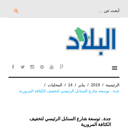
خط
لى
بحث
search
عن:
لمحتوى
لرئيسي
menu
cebook
twitter
instagram
pinterest
YouTube
Flipboard
الرئيسية
/
2019
/
يناير
/
14
/
المحليات
/
جدة.. توسعة شارع السنابل الرئيسي لتخفيف الكثافة المرورية
جدة.. توسعة شارع السنابل الرئيسي لتخفيف
الكثافة المرورية