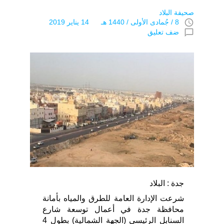
صحيفة البلاد
access_time
8 / جُمادى اﻷولى / 1440 هـ 14 يناير 2019
chat_bubble_outline
ضف تعليق
جدة : البلاد
شرعت الإدارة العامة للطرق والمياه بأمانة
محافظة جدة في أعمال توسعة شارع
السنابل الرئيسي (الجهة الشمالية) بطول 4