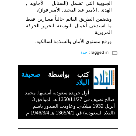
الجنوبية التي تشمل (السنابل , الأجاويد ,
الهدى , الأمير عبد المجيد , الأمير فواز)،
ويتضمن الطريق القائم حالياً مسارين فقط
ما استدعى أعمال التوسعة لتحرير الحركة
المرورية
ورفع مستوى الأمان والسلامة لسالكيه.
folder_open
Tagged in:
جدة
كتب بواسطة
صحيفة
البلاد
أول جريدة سعودية أسسها: محمد
صالح نصيف في 1350/11/27 هـ الموافق 3
أبريل 1932 ميلادي. وعاودت الصدور باسم
(البلاد السعودية) في 1365/4/1 هـ 1946/3/4 م