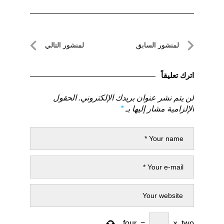
تصفّح
لمنشور السابق
لمنشور التالي
المقالات
لمنشور
لمنشور
السابق
التالي
اترك تعليقاً
لن يتم نشر عنوان بريدك الإلكتروني.
الحقول
الإلزامية مشار إليها بـ
*
four
=
×
two