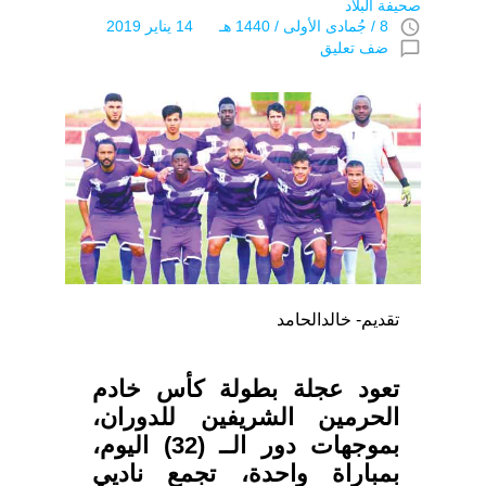
صحيفة البلاد
access_time
8 / جُمادى اﻷولى / 1440 هـ 14 يناير 2019
chat_bubble_outline
ضف تعليق
تقديم- خالدالحامد
تعود عجلة بطولة كأس خادم
الحرمين الشريفين للدوران،
بموجهات دور الــ (32) اليوم،
بمباراة واحدة، تجمع ناديي