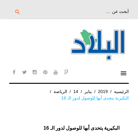
خط
لى
بحث
search
عن:
لمحتوى
لرئيسي
menu
cebook
twitter
instagram
pinterest
YouTube
Flipboard
الرئيسية
/
2019
/
يناير
/
14
/
الرياضة
/
البكيرية يتحدى أبها للوصول لدور الـ 16
البكيرية يتحدى أبها للوصول لدور الـ 16