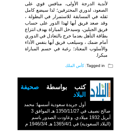
لأندية الدرجة الأولى، منافس قوي على
الصعود، لدوري المحترفين؛ لذا سيضع كامل
ثقله في المسابقة للاستمرار في البطولة ،
وقد صعد فريق أبها لهذا الدور على حساب
فريق الجبلين، وسيدخل المباراة بهدف انتزاع
بطاقة التأهل بعدما خرج بالتعادل في الدوري
أمام ضمك ، وسيلعب فريق أبها بنفس الأداء
والأسلوب المعتاد؛ رغبة في حسم المباراة
مبكرا.
folder_open
Tagged in:
كأس الملك
كتب بواسطة
صحيفة
البلاد
أول جريدة سعودية أسسها: محمد
صالح نصيف في 1350/11/27 هـ الموافق 3
أبريل 1932 ميلادي. وعاودت الصدور باسم
(البلاد السعودية) في 1365/4/1 هـ 1946/3/4 م