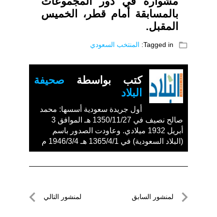
مشواره في دور المجموعات
بالمسابقة أمام قطر، الخميس
المقبل.
folder_open
Tagged in:
المنتخب السعودي
كتب بواسطة
صحيفة
البلاد
أول جريدة سعودية أسسها: محمد
صالح نصيف في 1350/11/27 هـ الموافق 3
أبريل 1932 ميلادي. وعاودت الصدور باسم
(البلاد السعودية) في 1365/4/1 هـ 1946/3/4 م
تصفّح
لمنشور السابق
لمنشور التالي
المقالات
لمنشور
لمنشور