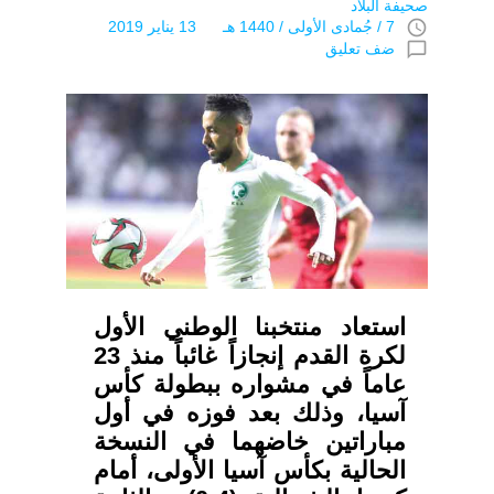
صحيفة البلاد
access_time
7 / جُمادى اﻷولى / 1440 هـ 13 يناير 2019
chat_bubble_outline
ضف تعليق
استعاد منتخبنا الوطني الأول
لكرة القدم إنجازاً غائباً منذ 23
عاماً في مشواره ببطولة كأس
آسيا، وذلك بعد فوزه في أول
مباراتين خاضهما في النسخة
الحالية بكأس آسيا الأولى، أمام