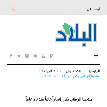
خط
لى
بحث
search
عن:
لمحتوى
لرئيسي
menu
cebook
twitter
instagram
pinterest
YouTube
Flipboard
الرئيسية
/
2019
/
يناير
/
13
/
الرياضة
/
منتخبنا الوطني يكرر إنجازاً غائباً منذ 23 عاماً
منتخبنا الوطني يكرر إنجازاً غائباً منذ 23 عاماً