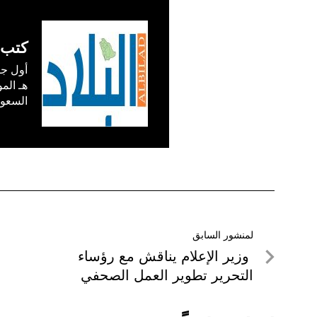
كتب 
السعودية) في /1
تصفّح
لمنشور السابق
لمنشور
وزير الإعلام يناقش مع رؤساء
المقالات
السابق
التحرير تطوير العمل الصحفي