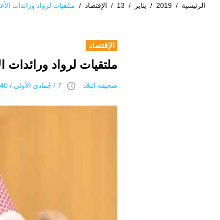
الرئيسية
/
2019
/
يناير
/
13
/
الإقتصاد
/
ملتقيات لرواد ورائدات الأع
الإقتصاد
ملتقيات لرواد ورائدات ا
access_time
صحيفة البلاد
7 / جُمادى اﻷولى / 1440 هـ 13 يناير 2019