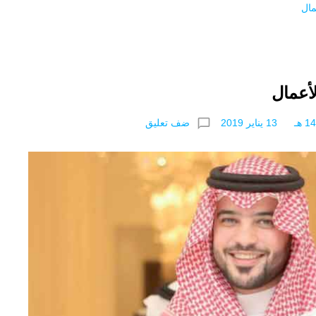
مال
لأعمال
chat_bubble_outline
ضف تعليق