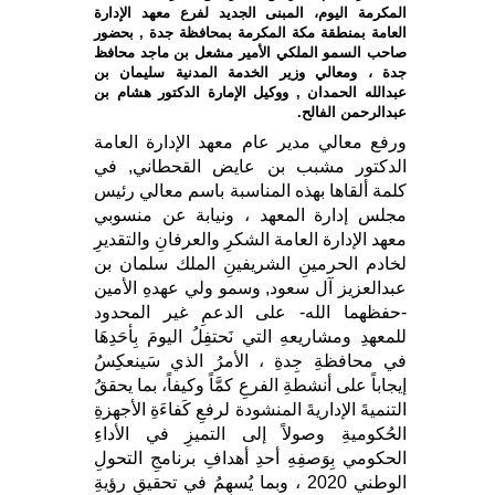
المكرمة اليوم، المبنى الجديد لفرع معهد الإدارة
العامة بمنطقة مكة المكرمة بمحافظة جدة , بحضور
صاحب السمو الملكي الأمير مشعل بن ماجد محافظ
جدة ، ومعالي وزير الخدمة المدنية سليمان بن
عبدالله الحمدان , ووكيل الإمارة الدكتور هشام بن
عبدالرحمن الفالح.
ورفع معالي مدير عام معهد الإدارة العامة
الدكتور مشبب بن عايض القحطاني, في
كلمة ألقاها بهذه المناسبة باسم معالي رئيس
مجلس إدارة المعهد ، ونيابة عن منسوبي
معهد الإدارة العامة الشكرِ والعرفانِ والتقديرِ
لخادم الحرمينِ الشريفينِ الملك سلمان بن
عبدالعزيز آل سعود, وسمو ولي عهدهِ الأمين
-حفظهما الله- على الدعمِ غير المحدود
للمعهدِ ومشاريعهِ التي نَحتفِلُ اليومَ بِأحَدِهَا
في محافظةِ جِدةِ ، الأمرُ الذي سَينعكِسُ
إيجاباً على أنشطةِ الفرعِ كمَّاً وكيفاً، بما يحققُ
التنميةَ الإداريةَ المنشودة لرفعِ كَفاءَةِ الأجهزةِ
الحُكوميةِ وصولاً إلى التميزِ في الأداءِ
الحكومي بِوَصفِهِ أحدِ أهدافِ برنامجِ التحولِ
الوطني 2020 ، وبما يُسهِمُ في تحقيقِ رؤيةِ