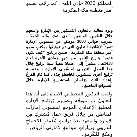
المملكةِ 2030 -بإذن الله- ، كما رحّب بسمو
أمير منطقة مكة المكرمة
ونوه معاليه بالتعاون المُستَمِرِ بين الإمارةِ والمعهدِ
خِلاَلَ العامينِ الماضِيينِ الذي أَثمرَ، وللهِ الحَمدُ ،
بتدريبِ حوالي 1000 موظفٍ من منسوبي الإمارة
تنفيذاً لاتِفَاقيةِ التعاونِ التي تم توقِيعُها بمكتبِ سمو
أمير منطقة مكة المكرمة , ضمن برنامج “كيف نكون
قدوه” بتاريخِ الثامن من شهرِ جمادى الأخرة لعامَ
1438هـ ، مشيراً إلى اعتمادُ تنفيذُ ستة برامِجَ خِلالَ
هذا الفصلِ التدريبي لمنسُوبي الإمارة ، وخمسة
بَرامِجَ أخرى لمنسُوبِي مُحَافظةِ جِدَة ، كما قامَ الفرعُ
بِإعدَادِ ثَلاثِ دِرَاساتٍ استشاريةٍ للإمارة خلالَ
السنواتِ الماضيةِ .
ولفت الدكتور القحطاني الانتباه إلى أن هذا
التعاونُ تم تتويجُه بِتصمِيمِ بَرنَامجِ الإدارةِ
المحليةِ الإعدادي الموجهِ لمنسوبي إمارات
المناطق من خِلالِ فريق عملٍ مُشتركٍ مِن
الإمارةِ والمعهدِ بعدَ دراسةٍ مُعَمقةٍ للاحتياجِ
التدريبيِ وزياراتٍ ميدانيةٍ لأمَارتي الرياضِ ،
ومكةِ المُكَرمةِ .