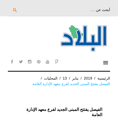
خط
لى
بحث
search
عن:
لمحتوى
لرئيسي
menu
cebook
twitter
instagram
pinterest
YouTube
Flipboard
الرئيسية
/
2019
/
يناير
/
13
/
المحليات
/
الفيصل يفتتح المبنى الجديد لفرع معهد الإدارة العامة
الفيصل يفتتح المبنى الجديد لفرع معهد الإدارة
العامة