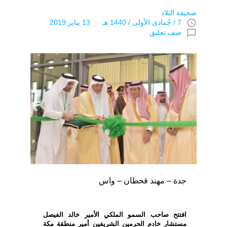
صحيفة البلاد
access_time
7 / جُمادى اﻷولى / 1440 هـ 13 يناير 2019
chat_bubble_outline
ضف تعليق
جدة – مهند قحطان – واس
افتتح صاحب السمو الملكي الأمير خالد الفيصل
مستشار خادم الحرمين الشريفين أمير منطقة مكة