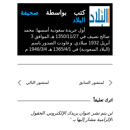
كتب بواسطة
صحيفة
البلاد
أول جريدة سعودية أسسها: محمد
صالح نصيف في 1350/11/27 هـ الموافق 3
أبريل 1932 ميلادي. وعاودت الصدور باسم
(البلاد السعودية) في 1365/4/1 هـ 1946/3/4 م
تصفّح
لمنشور السابق
لمنشور التالي
المقالات
لمنشور
لمنشور
السابق
التالي
اترك تعليقاً
لن يتم نشر عنوان بريدك الإلكتروني.
الحقول
الإلزامية مشار إليها بـ
*