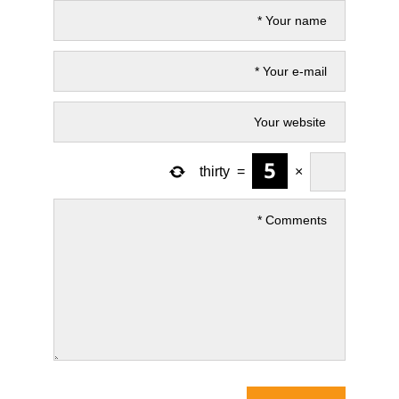
thirty
=
×