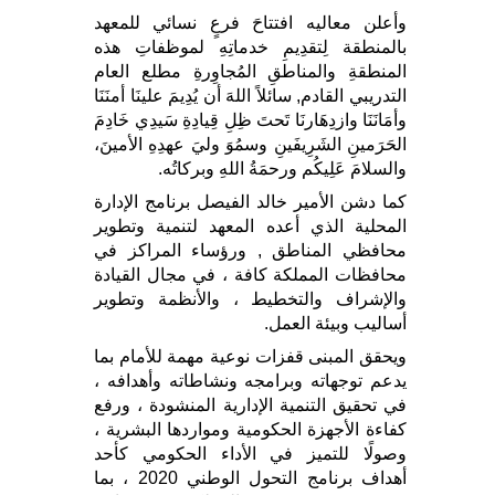
وأعلن معاليه افتتاحَ فرعٍ نسائي للمعهد
بالمنطقة لِتقدِيمِ خدماتِهِ لموظفاتِ هذه
المنطقةِ والمناطقِ المُجاوِرةِ مطلع العام
التدريبي القادم, سائلاً اللهَ أن يُدِيمَ علينَا أمنَنَا
وأمَانَنَا وازدِهَارنَا تَحتَ ظِلِ قِيادِةِ سَيدِي خَادِمَ
الحَرَمينِ الشَرِيفَينِ وسمُوَ وليَ عهدِهِ الأمينَ،
والسلامَ عَلِيكُم ورحمَةُ اللهِ وبركاتُه.
كما دشن الأمير خالد الفيصل برنامج الإدارة
المحلية الذي أعده المعهد لتنمية وتطوير
محافظي المناطق , ورؤساء المراكز في
محافظات المملكة كافة ، في مجال القيادة
والإشراف والتخطيط ، والأنظمة وتطوير
أساليب وبيئة العمل.
ويحقق المبنى قفزات نوعية مهمة للأمام بما
يدعم توجهاته وبرامجه ونشاطاته وأهدافه ،
في تحقيق التنمية الإدارية المنشودة ، ورفع
كفاءة الأجهزة الحكومية ومواردها البشرية ،
وصولًا للتميز في الأداء الحكومي كأحد
أهداف برنامج التحول الوطني 2020 ، بما