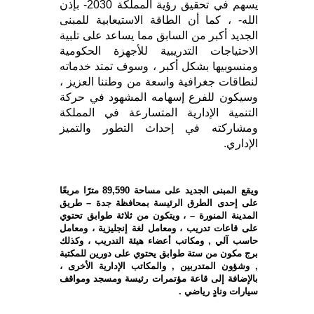
يسهم في تحقيق رؤية المملكة 2030- بإذن
الله- ، كما أن الطاقة الاستيعابية للمبنى
الجديد أكبر من السابق مما يساعد على تلبية
الاحتياجات التدريبية للأجهزة الحكومية
ومنسوبيها بشكل أكبر ، وسوف تمتد خدماته
لنطاقات جغرافية واسعة من وطننا العزيز ،
وسيكون للفرع إسهامه المشهود في حركة
التنمية الإدارية المتسارعة في المملكة
ومشاركته في إحداث التطور والتميز
الإداري.
ويقع المبنى الجديد على مساحة 89,590 مترًا مربعًا
على إحدى الطرق الرئيسة بمحافظة جدة – طريق
المدينة المنورة – ، ويتكون من ثلاثة طوابق تحتوي
على قاعات تدريب ، ومعامل لغة إنجليزية ، ومعامل
حاسب آلي , ومكاتب أعضاء هيئة التدريب ، وكذلك
برج مكون من ستة طوابق يحتوي على دورين للمكتبة
, وشؤون المتدربين , والمكاتب الإدارية الأخرى ،
بالإضافة إلى قاعة مؤتمرات رئيسة ومسجد ومواقف
سيارات ونادٍ رياضي .