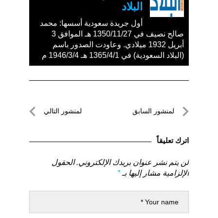
البلاد
أول جريدة سعودية أسسها: محمد
صالح نصيف في 1350/11/27 هـ الموافق 3
أبريل 1932 ميلادي. وعاودت الصدور باسم
(البلاد السعودية) في 1365/4/1 هـ 1946/3/4 م
تصفّح
لمنشور السابق
لمنشور التالي
المقالات
لمنشور
لمنشور
السابق
التالي
اترك تعليقاً
لن يتم نشر عنوان بريدك الإلكتروني.
الحقول
الإلزامية مشار إليها بـ
*