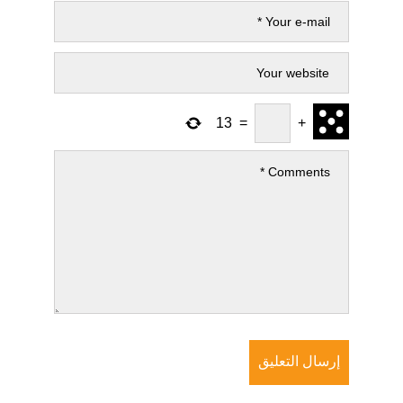
13
=
+