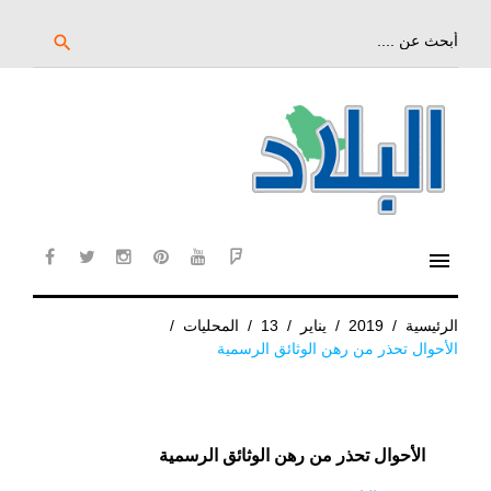
خط
لى
بحث
search
عن:
لمحتوى
لرئيسي
menu
cebook
twitter
instagram
pinterest
YouTube
Flipboard
الرئيسية
/
2019
/
يناير
/
13
/
المحليات
/
الأحوال تحذر من رهن الوثائق الرسمية
الأحوال تحذر من رهن الوثائق الرسمية