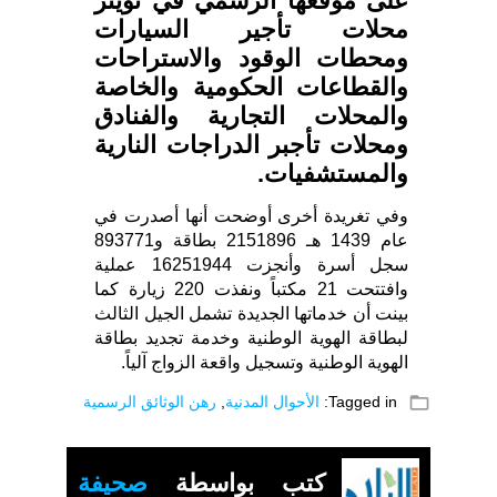
على موقعها الرسمي في تويتر
محلات تأجير السيارات
ومحطات الوقود والاستراحات
والقطاعات الحكومية والخاصة
والمحلات التجارية والفنادق
ومحلات تأجبر الدراجات النارية
والمستشفيات.
وفي تغريدة أخرى أوضحت أنها أصدرت في
عام 1439 هـ 2151896 بطاقة و893771
سجل أسرة وأنجزت 16251944 عملية
وافتتحت 21 مكتباً ونفذت 220 زيارة كما
بينت أن خدماتها الجديدة تشمل الجيل الثالث
لبطاقة الهوية الوطنية وخدمة تجديد بطاقة
الهوية الوطنية وتسجيل واقعة الزواج آلياً.
folder_open
Tagged in:
الأحوال المدنية
,
رهن الوثائق الرسمية
كتب بواسطة
صحيفة