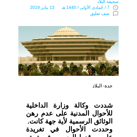
صحيفة البلاد
access_time
7 / جُمادى اﻷولى / 1440 هـ 13 يناير 2019
chat_bubble_outline
ضف تعليق
جدة- البلاد
شددت وكالة وزارة الداخلية
للأحوال المدنية على عدم رهن
الوثائق الرسمية لأية جهة كانت.
وحددت الأحوال في تغريدة