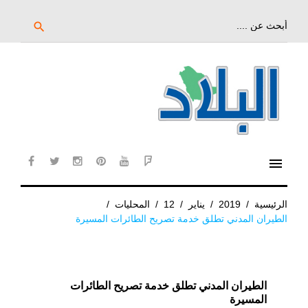
خط
لى
بحث
search
عن:
لمحتوى
لرئيسي
menu
cebook
twitter
instagram
pinterest
YouTube
Flipboard
الرئيسية
/
2019
/
يناير
/
12
/
المحليات
/
الطيران المدني تطلق خدمة تصريح الطائرات المسيرة
الطيران المدني تطلق خدمة تصريح الطائرات
المسيرة