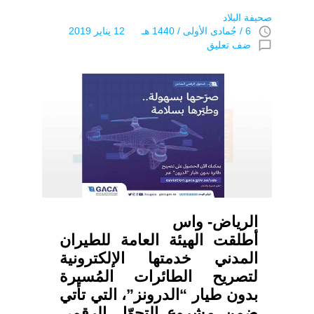
صحيفة البلاد
access_time
6 / جُمادى اﻷولى / 1440 هـ 12 يناير 2019
chat_bubble_outline
ضف تعليق
الرياض- واس
أطلقت الهيئة العامة للطيران
المدني خدمتها الإلكترونية
لتصريح الطائرات المُسيرة
بدون طيار “الدرونز”، التي تأتي
ضمن مشروع التحوّل الرقمي