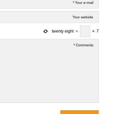
twenty eight
=
×
7