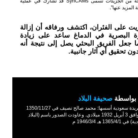
لدينا بعض الأدلة على أن مجموعة من الجزيئات تسمى SynCAMs قد تشارك في عملية
 المزيد عنها”.
يت على الفئران، اكتشف ورفاقه أن إزالة
 البصرية في الدماغ ساعد على زيادة
ما جعل الفريق البحثي يصل إلى نتيجة أنه
ن تحقيق أي آثار جانبية.
بواسطة
صحيفة البلاد
أول جريدة سعودية أسسها: محمد صالح نصيف في 1350/11/27
هـ الموافق 3 أبريل 1932 ميلادي. وعاودت الصدور باسم (البلاد
1365/4 هـ 1946/3/4 م