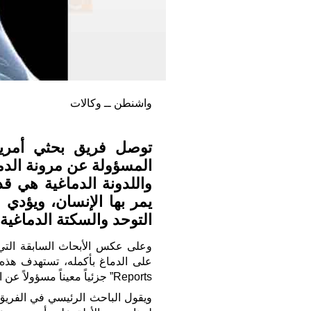
واشنطن ــ وكالات
توصل فريق بحثي أمري
المسؤولة عن مرونة الدماغ
واللدونة الدماغية هي ق
يمر بها الإنسان، ويؤدي
التوحد والسكتة الدماغية.
وعلى عكس الأبحاث السابقة التي ت
Reports” جزئياً معيناً مسؤولاً عن المرونة الدماغية.
ويقول الباحث الرئيسي في الفريق 