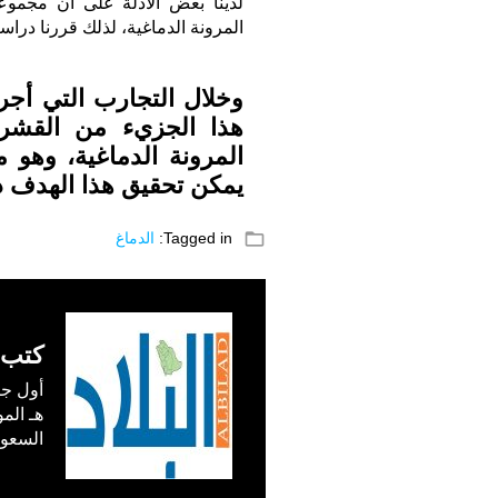
المرونة الدماغية، لذلك قررنا دراسة
وخلال التجارب التي أجر
هذا الجزيء من القشرة
المرونة الدماغية، وهو 
يمكن تحقيق هذا الهدف دو
folder_open
Tagged in:
الدماغ
كتب 
السعودية) في /1