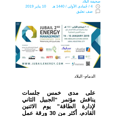
صحيفة البلاد
access_time
4 / جُمادى اﻷولى / 1440 هـ 10 يناير 2019
chat_bubble_outline
ضف تعليق
الدمام- البلاد
على مدى خمس جلسات
يناقش مؤتمر “الجبيل الثاني
لإدارة الطاقة” يوم الاثنين
القادم، أكثر من 30 ورقة عمل