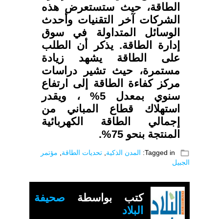
الطاقة، حيث ستستعرض هذه
الشركات آخر التقنيات وأحدث
الوسائل المتداولة في سوق
إدارة الطاقة. يذكر أن الطلب
على الطاقة يشهد زيادة
مستمرة، حيث تشير دراسات
مركز كفاءة الطاقة إلى ارتفاع
سنوي بمعدل 5% ، ويقدر
استهلاك قطاع المباني من
إجمالي الطاقة الكهربائية
المنتجة بنحو 75%.
folder_open
Tagged in:
المدن الذكية
,
تحديات الطاقة
,
مؤتمر
الجبيل
كتب بواسطة
صحيفة
البلاد