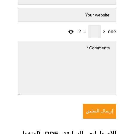
2
=
×
one
الاصدارات السابقة PDF (اضغط