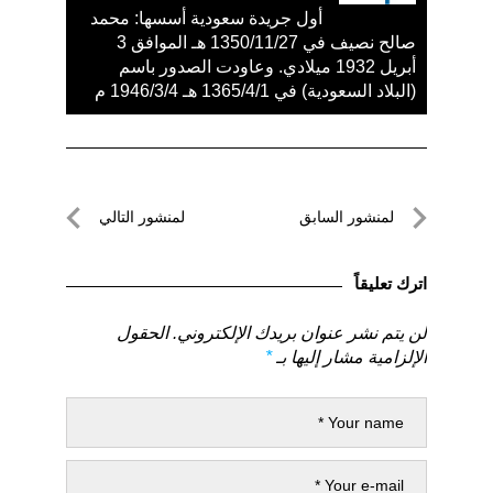
أول جريدة سعودية أسسها: محمد
صالح نصيف في 1350/11/27 هـ الموافق 3
أبريل 1932 ميلادي. وعاودت الصدور باسم
(البلاد السعودية) في 1365/4/1 هـ 1946/3/4 م
تصفّح
لمنشور السابق
لمنشور التالي
المقالات
لمنشور
لمنشور
السابق
التالي
اترك تعليقاً
لن يتم نشر عنوان بريدك الإلكتروني.
الحقول
الإلزامية مشار إليها بـ
*