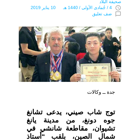
صحيفة البلاد
access_time
4 / جُمادى اﻷولى / 1440 هـ 10 يناير 2019
chat_bubble_outline
ضف تعليق
جدة ــ وكالات
توج شاب صيني، يدعى تشانغ
جوه دونغ، من مدينة يانغ
تشيوان، مقاطعة شانشي في
شمال الصين، بلقب “أستاذ