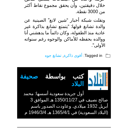
خلال دقيقتين، وأن يحقق مجموع نقاط أكثر
من 3000 نقطة.
ونقلت شبكة أخبار “شين لانغ” الصينية عن
والدة تشانغ قولها: “يتمتع تشانغ بذاكرة غير
عادية منذ الطفولة، وكان دائماً ما يدهشني أنا
ووالده بحفظه للأماكن والوجوه رغم سنواته
الأولى”.
folder_open
Tagged in:
أقوى ذاكرة
,
تشانغ جوه
كتب بواسطة
صحيفة
البلاد
أول جريدة سعودية أسسها: محمد
صالح نصيف في 1350/11/27 هـ الموافق 3
أبريل 1932 ميلادي. وعاودت الصدور باسم
(البلاد السعودية) في 1365/4/1 هـ 1946/3/4 م