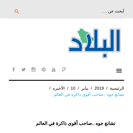
خط
لى
بحث
search
عن:
لمحتوى
لرئيسي
menu
cebook
twitter
instagram
pinterest
YouTube
Flipboard
الرئيسية
/
2019
/
يناير
/
10
/
الأخيره
/
تشانغ جوه ..صاحب أقوى ذاكرة في العالم
تشانغ جوه ..صاحب أقوى ذاكرة في العالم