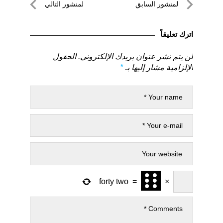
تصفّح
لمنشور السابق
لمنشور التالي
المقالات
لمنشور
لمنشور
السابق
التالي
اترك تعليقاً
لن يتم نشر عنوان بريدك الإلكتروني.
الحقول
الإلزامية مشار إليها بـ
*
forty two
=
×