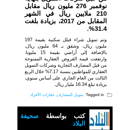
نوفمبر 276 مليون ريال مقابل
210 ملايين ريال في الشهر
المقابل من 2017، بزيادة بلغت
31.4%.
وتم تمويل شراء فيلل سكنية بقيمة 197
مليون ريال، وشقق بـ 64 مليون ريال،
بالإضافة إلى أراضي بقيمة 15 مليونا.
وارتفعت قيمة القروض العقارية الممنوحة
من قبل المصارف التجارية وشركات التمويل
العقاري للمواطنين بنسبة 7.17% خلال الربع
الثالث من العام الجاري على أساس سنوي،
بزيادة تبلغ 16.34 مليار ريال.
folder_open
Tagged in:
تمويل المصارف
,
عقارات الأفراد
كتب بواسطة
صحيفة
البلاد