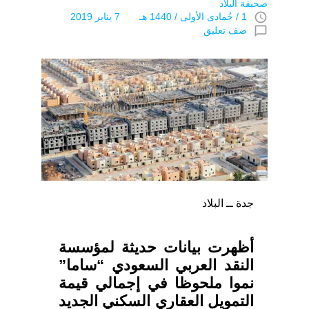
صحيفة البلاد
access_time
1 / جُمادى اﻷولى / 1440 هـ 7 يناير 2019
chat_bubble_outline
ضف تعليق
جدة ــ البلاد
أظهرت بيانات حديثة لمؤسسة
النقد العربي السعودي “ساما”
نموا ملحوظا في إجمالي قيمة
التمويل العقاري السكني الجديد