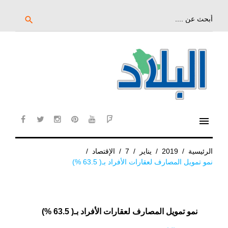
خط
لى
بحث
search
عن:
لمحتوى
لرئيسي
menu
cebook
twitter
instagram
pinterest
YouTube
Flipboard
الرئيسية
/
2019
/
يناير
/
7
/
الإقتصاد
/
نمو تمويل المصارف لعقارات الأفراد بـ( 63.5 %)
نمو تمويل المصارف لعقارات الأفراد بـ( 63.5 %)