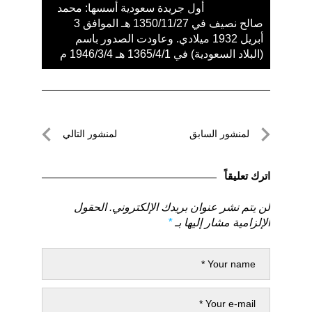
أول جريدة سعودية أسسها: محمد
صالح نصيف في 1350/11/27 هـ الموافق 3
أبريل 1932 ميلادي. وعاودت الصدور باسم
(البلاد السعودية) في 1365/4/1 هـ 1946/3/4 م
تصفّح
لمنشور السابق
لمنشور التالي
المقالات
لمنشور
لمنشور
السابق
التالي
اترك تعليقاً
لن يتم نشر عنوان بريدك الإلكتروني.
الحقول
الإلزامية مشار إليها بـ
*