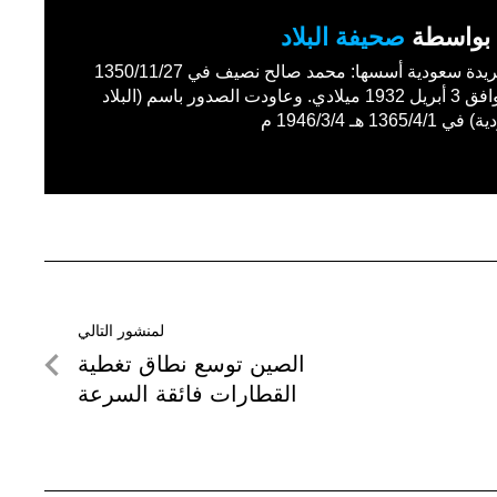
بواسطة
صحيفة البلاد
أول جريدة سعودية أسسها: محمد صالح نصيف في 1350/11/27
هـ الموافق 3 أبريل 1932 ميلادي. وعاودت الصدور باسم (البلاد
1365/4 هـ 1946/3/4 م
لمنشور التالي
لمنشور
الصين توسع نطاق تغطية
التالي
القطارات فائقة السرعة