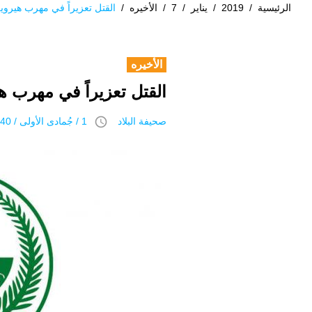
الرئيسية
/
2019
/
يناير
/
7
/
الأخيره
/
القتل تعزيراً في مهرب هيروي
الأخيره
القتل تعزيراً في مهرب ه
access_time
صحيفة البلاد
1 / جُمادى اﻷولى / 1440 هـ 7 يناير 2019