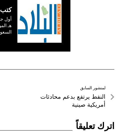
كتب 
السعودية) في /1
تصفّح
لمنشور السابق
لمنشور
النفط يرتفع بدعم محادثات
المقالات
السابق
أمريكية صينية
اترك تعليقاً