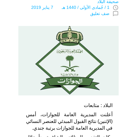
صحيفة البلاد
access_time
1 / جُمادى اﻷولى / 1440 هـ 7 يناير 2019
chat_bubble_outline
ضف تعليق
البلاد : متابعات
أعلنت المديرية العامة للجوازات، أمس
(الإثنين) نتائج القبول المبدئي للعنصر النسائي
في المديرية العامة للجوازات برتبة جندي.