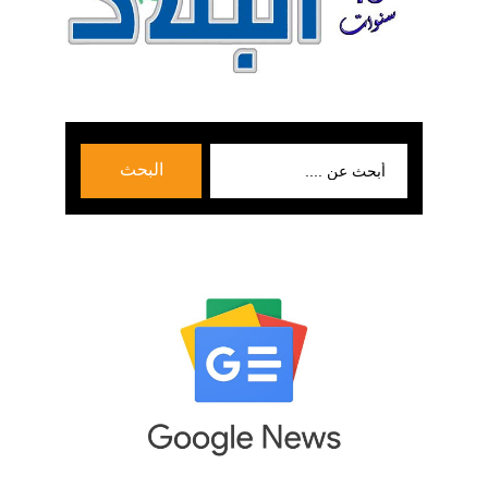
بحث
البحث
عن: