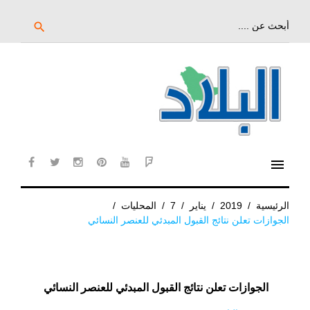
خط
لى
بحث
search
عن:
لمحتوى
لرئيسي
menu
cebook
twitter
instagram
pinterest
YouTube
Flipboard
الرئيسية
/
2019
/
يناير
/
7
/
المحليات
/
الجوازات تعلن نتائج القبول المبدئي للعنصر النسائي
الجوازات تعلن نتائج القبول المبدئي للعنصر النسائي