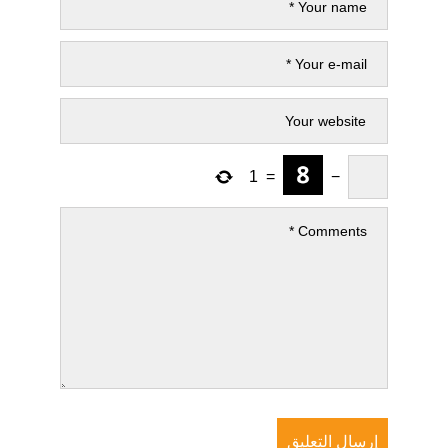
1
=
−