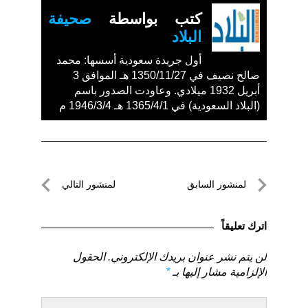
كتب بواسطة
صحيفة
البلاد
أول جريدة سعودية أسسها: محمد
صالح نصيف في 1350/11/27 هـ الموافق 3
أبريل 1932 ميلادي. وعاودت الصدور باسم
(البلاد السعودية) في 1365/4/1 هـ 1946/3/4 م
تصفّح
لمنشور السابق
لمنشور التالي
المقالات
لمنشور
لمنشور
السابق
التالي
اترك تعليقاً
لن يتم نشر عنوان بريدك الإلكتروني.
الحقول
الإلزامية مشار إليها بـ
*