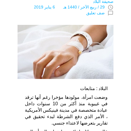
صحيفة البلاد
access_time
29 / ربيع الآخر / 1440 هـ 6 يناير 2019
chat_bubble_outline
ضف تعليق
البلاد : متابعات
وضعت امرأة، مولودها مؤخرا رغم أنها ترقد
في غيبوبة منذ أكثر من 10 سنوات داخل
عيادة متخصصة في مدينة فينيكس الأمريكية
، الأمر الذي دفع الشرطة لبدء تحقيق في
تقارير بتعرضها لاعتداء جنسي.