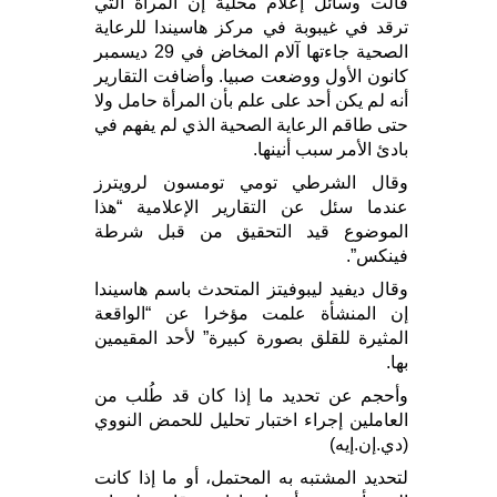
قالت وسائل إعلام محلية إن المرأة التي
ترقد في غيبوبة في مركز هاسيندا للرعاية
الصحية جاءتها آلام المخاض في 29 ديسمبر
كانون الأول ووضعت صبيا. وأضافت التقارير
أنه لم يكن أحد على علم بأن المرأة حامل ولا
حتى طاقم الرعاية الصحية الذي لم يفهم في
بادئ الأمر سبب أنينها.
وقال الشرطي تومي تومسون لرويترز
عندما سئل عن التقارير الإعلامية “هذا
الموضوع قيد التحقيق من قبل شرطة
فينكس”.
وقال ديفيد ليبوفيتز المتحدث باسم هاسيندا
إن المنشأة علمت مؤخرا عن “الواقعة
المثيرة للقلق بصورة كبيرة” لأحد المقيمين
بها.
وأحجم عن تحديد ما إذا كان قد طُلب من
العاملين إجراء اختبار تحليل للحمض النووي
(دي.إن.إيه)
لتحديد المشتبه به المحتمل، أو ما إذا كانت