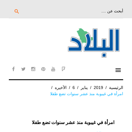
خط
لى
بحث
search
عن:
لمحتوى
لرئيسي
menu
cebook
twitter
instagram
pinterest
YouTube
Flipboard
الرئيسية
/
2019
/
يناير
/
6
/
الأخيره
/
امرأة في غيبوبة منذ عشر سنوات تضع طفلا
امرأة في غيبوبة منذ عشر سنوات تضع طفلا