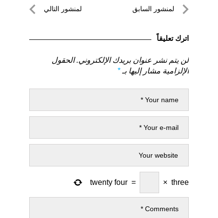
تصفّح
لمنشور السابق
لمنشور التالي
المقالات
لمنشور
لمنشور
السابق
التالي
اترك تعليقاً
لن يتم نشر عنوان بريدك الإلكتروني.
الحقول
الإلزامية مشار إليها بـ
*
twenty four
=
×
three