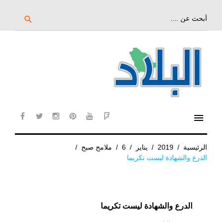
خط
لى
بحث
search
عن:
لمحتوى
لرئيسي
menu
cebook
twitter
instagram
pinterest
YouTube
Flipboard
الرئيسية
/
2019
/
يناير
/
6
/
ملامح صبح
/
الدرع والشهادة ليست تكريما
الدرع والشهادة ليست تكريما