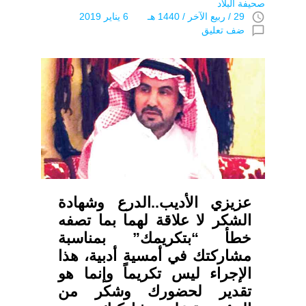
صحيفة البلاد
access_time
29 / ربيع الآخر / 1440 هـ 6 يناير 2019
chat_bubble_outline
ضف تعليق
عزيزي الأديب..الدرع وشهادة
الشكر لا علاقة لهما بما تصفه
خطأ “بتكريمك” بمناسبة
مشاركتك في أمسية أدبية، هذا
الإجراء ليس تكريماً وإنما هو
تقدير لحضورك وشكر من