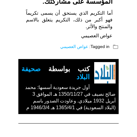
المؤسسة على مشاركتك.
أما التكريم الذي يستحق أن يسمى تكريماً
فهو أكبر من ذلك، التكريم يتعلق بالاسم
والمنتج والأثر.
عواض العصيمي
folder_open
Tagged in:
عواض العصيمي
كتب بواسطة
صحيفة
البلاد
أول جريدة سعودية أسسها: محمد
صالح نصيف في 1350/11/27 هـ الموافق 3
أبريل 1932 ميلادي. وعاودت الصدور باسم
(البلاد السعودية) في 1365/4/1 هـ 1946/3/4 م