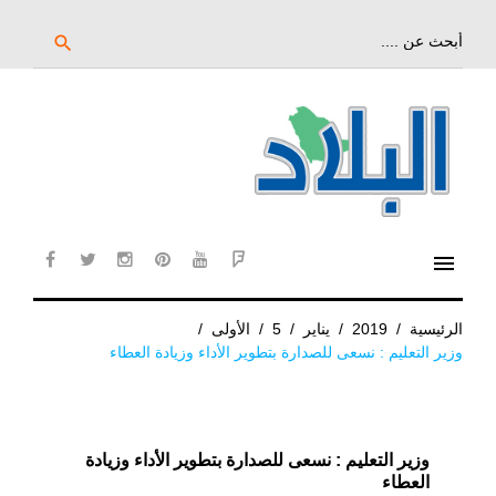
خط
لى
بحث
search
عن:
لمحتوى
لرئيسي
menu
cebook
twitter
instagram
pinterest
YouTube
Flipboard
الرئيسية
/
2019
/
يناير
/
5
/
الأولى
/
وزير التعليم : نسعى للصدارة بتطوير الأداء وزيادة العطاء
وزير التعليم : نسعى للصدارة بتطوير الأداء وزيادة
العطاء