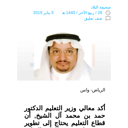
صحيفة البلاد
access_time
28 / ربيع الآخر / 1440 هـ 5 يناير 2019
chat_bubble_outline
ضف تعليق
الرياض- واس
أكد معالي وزير التعليم الدكتور
حمد بن محمد آل الشيخ, أن
قطاع التعليم يحتاج إلى تطوير