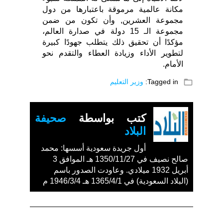
مكانة عالمية مرموقة باعتبارها من دول
مجموعة العشرين, وأن تكون من ضمن
مجموعة الـ 15 دولة في صدارة العالم،
مؤكدًا أن تحقيق ذلك يتطلب جهودًا كبيرة
لتطوير الأداء وزيادة العطاء والتقدم نحو
الأمام.
folder_open
Tagged in:
وزير التعليم
كتب بواسطة
صحيفة
البلاد
أول جريدة سعودية أسسها: محمد
صالح نصيف في 1350/11/27 هـ الموافق 3
أبريل 1932 ميلادي. وعاودت الصدور باسم
(البلاد السعودية) في 1365/4/1 هـ 1946/3/4 م