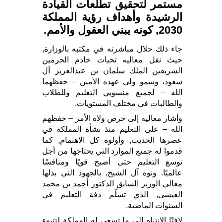
مستمر لتحقيق تطلعات القيادة
الرشيدة وأهداف رؤية المملكة
2030, كونه يبني العقول والأمم.
جاء ذلك خلال مباشرته في مكتبه بالوزارة,
حيث نقل معاليه تحيات خادم الحرمين
الشريفين الملك سلمان بن عبدالعزيز آل
سعود، وسمو ولي عهده الأمين – حفظهما
الله – لجميع منسوبي التعليم وللطلاب
والطالبات في مختلف المستويات.
وأشار معاليه إلى حرص ولاة الأمر – حفظهم
الله – على التعليم منذ نشأة المملكة في
عصرها الحديث, وأولوه كل الاهتمام, كما
قدموا له جميع الموارد التي يحتاجها من أجل
توسع التعليم حتى أصبح قويًا ومنافسًا
عالميًا. ونوه آل الشيخ, بالجهود التي بذلها
معالي الوزير السابق الدكتور أحمد بن محمد
العيسى, الذي تسلّم دفة التعليم في
السنوات الماضية.
لافتًا الانتباه إلى ما تسعى له المملكة لتتبوء