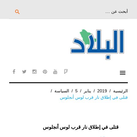
خط
لى
بحث
search
عن:
لمحتوى
لرئيسي
menu
cebook
twitter
instagram
pinterest
YouTube
Flipboard
الرئيسية
/
2019
/
يناير
/
5
/
السياسة
/
قتلى في إطلاق نار قرب لوس أنجلوس
قتلى في إطلاق نار قرب لوس أنجلوس