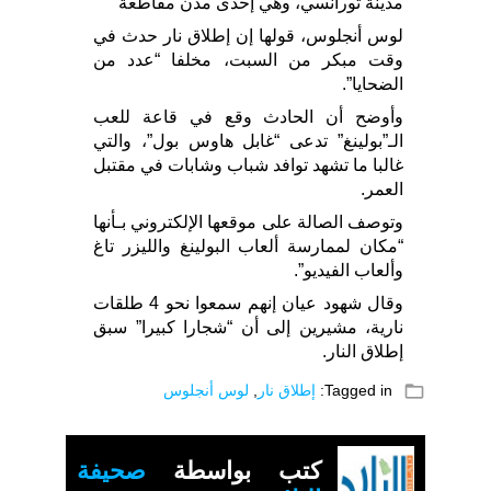
مدينة تورانسي، وهي إحدى مدن مقاطعة
لوس أنجلوس، قولها إن إطلاق نار حدث في
وقت مبكر من السبت، مخلفا “عدد من
الضحايا”.
وأوضح أن الحادث وقع في قاعة للعب
الـ”بولينغ” تدعى “غابل هاوس بول”، والتي
غالبا ما تشهد توافد شباب وشابات في مقتبل
العمر.
وتوصف الصالة على موقعها الإلكتروني بـأنها
“مكان لممارسة ألعاب البولينغ والليزر تاغ
وألعاب الفيديو”.
وقال شهود عيان إنهم سمعوا نحو 4 طلقات
نارية، مشيرين إلى أن “شجارا كبيرا” سبق
إطلاق النار.
folder_open
Tagged in:
إطلاق نار
,
لوس أنجلوس
كتب بواسطة
صحيفة