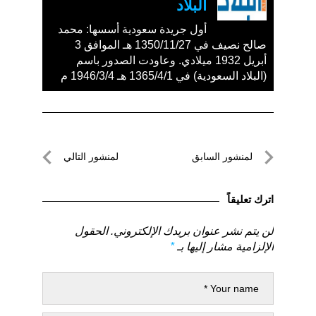
البلاد
أول جريدة سعودية أسسها: محمد
صالح نصيف في 1350/11/27 هـ الموافق 3
أبريل 1932 ميلادي. وعاودت الصدور باسم
(البلاد السعودية) في 1365/4/1 هـ 1946/3/4 م
تصفّح
لمنشور السابق
لمنشور التالي
المقالات
لمنشور
لمنشور
السابق
التالي
اترك تعليقاً
لن يتم نشر عنوان بريدك الإلكتروني.
الحقول
الإلزامية مشار إليها بـ
*