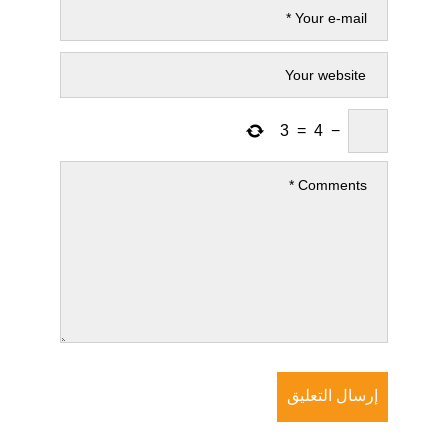
3
=
4
−