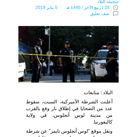
صحيفة البلاد
access_time
28 / ربيع الآخر / 1440 هـ 5 يناير 2019
chat_bubble_outline
ضف تعليق
البلاد : متابعات
أعلنت الشرطة الأميركية، السبت، سقوط
عدد من الضحايا في إطلاق نار وقع بالقرب
من مدينة لوس أنجلوس، في ولاية
كاليفورنيا.
ونقل موقع “لوس أنجلوس تايمز” عن شرطة