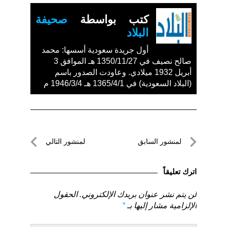
كتب بواسطة
صحيفة
البلاد
أول جريدة سعودية أسسها: محمد
صالح نصيف في 1350/11/27 هـ الموافق 3
أبريل 1932 ميلادي. وعاودت الصدور باسم
(البلاد السعودية) في 1365/4/1 هـ 1946/3/4 م
تصفّح
لمنشور السابق
لمنشور التالي
المقالات
لمنشور
لمنشور
السابق
التالي
اترك تعليقاً
لن يتم نشر عنوان بريدك الإلكتروني.
الحقول
الإلزامية مشار إليها بـ
*