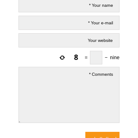
=
−
nine