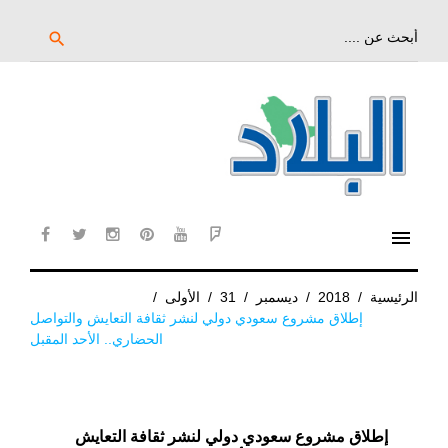
خط
لى
بحث
search
عن:
لمحتوى
لرئيسي
menu
cebook
twitter
instagram
pinterest
YouTube
Flipboard
الرئيسية
/
2018
/
ديسمبر
/
31
/
الأولى
/
إطلاق مشروع سعودي دولي لنشر ثقافة التعايش والتواصل
الحضاري.. الأحد المقبل
إطلاق مشروع سعودي دولي لنشر ثقافة التعايش