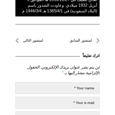
أبريل 1932 ميلادي. وعاودت الصدور باسم
(البلاد السعودية) في 1365/4/1 هـ 1946/3/4 م
تصفّح
لمنشور السابق
لمنشور التالي
المقالات
لمنشور
لمنشور
السابق
التالي
اترك تعليقاً
لن يتم نشر عنوان بريدك الإلكتروني.
الحقول
الإلزامية مشار إليها بـ
*