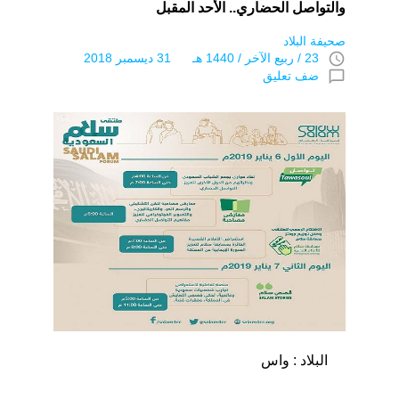
والتواصل الحضاري.. الأحد المقبل
صحيفة البلاد
access_time
23 / ربيع الآخر / 1440 هـ 31 ديسمبر 2018
chat_bubble_outline
ضف تعليق
البلاد : واس