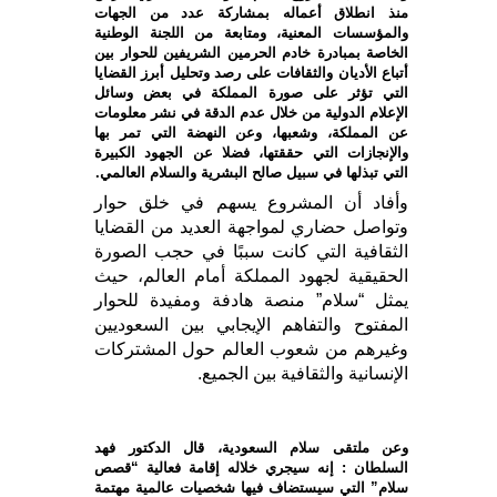
منذ انطلاق أعماله بمشاركة عدد من الجهات
والمؤسسات المعنية، ومتابعة من اللجنة الوطنية
الخاصة بمبادرة خادم الحرمين الشريفين للحوار بين
أتباع الأديان والثقافات على رصد وتحليل أبرز القضايا
التي تؤثر على صورة المملكة في بعض وسائل
الإعلام الدولية من خلال عدم الدقة في نشر معلومات
عن المملكة، وشعبها، وعن النهضة التي تمر بها
والإنجازات التي حققتها، فضلا عن الجهود الكبيرة
التي تبذلها في سبيل صالح البشرية والسلام العالمي.
وأفاد أن المشروع يسهم في خلق حوار
وتواصل حضاري لمواجهة العديد من القضايا
الثقافية التي كانت سببًا في حجب الصورة
الحقيقية لجهود المملكة أمام العالم، حيث
يمثل “سلام” منصة هادفة ومفيدة للحوار
المفتوح والتفاهم الإيجابي بين السعوديين
وغيرهم من شعوب العالم حول المشتركات
الإنسانية والثقافية بين الجميع.
وعن ملتقى سلام السعودية، قال الدكتور فهد
السلطان : إنه سيجري خلاله إقامة فعالية “قصص
سلام” التي سيستضاف فيها شخصيات عالمية مهتمة