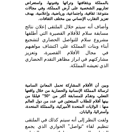
بالمملكة وبثقافتها وتراثها وفنونها، واستعراض
تجاربهم الشخصية على أرض المملكة، وفي مجالات
متنوعة: ثقافية، واجتماعية، ورياضية، وإعلامية، بهدف
تعزيز التقارب الإنساني بين مختلف الثقافات.
وأضاف أنه سيتم خلال الملتقى إعلان نتائج
مسابقة سلام للأفلام القصيرة التي أطلقها
مشروع سلام للتواصل الحضاري لتشجيع
أبناء وبنات المملكة على اكتشاف مواهبهم
في مجال الأفلام القصيرة، وتعزيز
مشاركتهم في ابراز مظاهر التقدم الحضاري
الذي تعيشه المملكة.
وبين أن الأفلام المشارِكة تحمل المعانيَ السامية
لرسالة المملكة الإنسانية والحضارية من خلال واقعها
الفعلي، وتقدّم للمسابقة أكثر من “50” فيلمًا من
بينها أفلام للطلاب المبتعثين في عدد من دول العالم
منها : الولايات المتحدة الأميركية، والمملكة المتحدة،
وأستراليا، واليابان.
ولفت النظر إلى أنه سيتم كذلك في الملتقى
تنظيم لقاء “تواصل” الحواري الذي يجمع