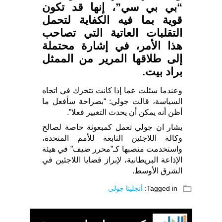
“بي بي سي”، إنها قد تكون
قوية بما فيه الكفاية لتحمل
التقلبات العاتية التي تصاحب
هذا الأمر، في إشارة محتملة
إلى طلاقها المرير من الممثل
براد بيت.
وعندما سئلت عما إذا كانت تتحرك في اتجاه
السياسة، قالت جولي: “بصراحة سأفعل ما
أظن أنه يمكن أن يحدث التغيير فعلا”.
يشار ان جولي تعمل كمبعوثة خاصة لصالح
وكالة اللاجئين التابعة للأمم المتحدة،
واستخدمت منصبها كـ”محرر ضيف” في هيئة
الإذاعة البريطانية، لإبراز قضايا اللاجئين في
الشرق الأوسط.
folder_open
Tagged in:
أنجلينا جولي