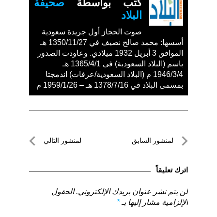
كتب بواسطة
صحيفة
البلاد
صوت الحجاز أول جريدة سعودية
أسسها: محمد صالح نصيف في 1350/11/27 هـ
الموافق 3 أبريل 1932 ميلادي. وعاودت الصدور
باسم (البلاد السعودية) في 1365/4/1 هـ
1946/3/4 م (البلاد السعودية/عرفات) اندمجتا
بمسمى البلاد في 1378/7/16 هـ – 1959/1/26 م
تصفّح
لمنشور السابق
لمنشور التالي
المقالات
لمنشور
لمنشور
السابق
التالي
اترك تعليقاً
لن يتم نشر عنوان بريدك الإلكتروني.
الحقول
الإلزامية مشار إليها بـ
*