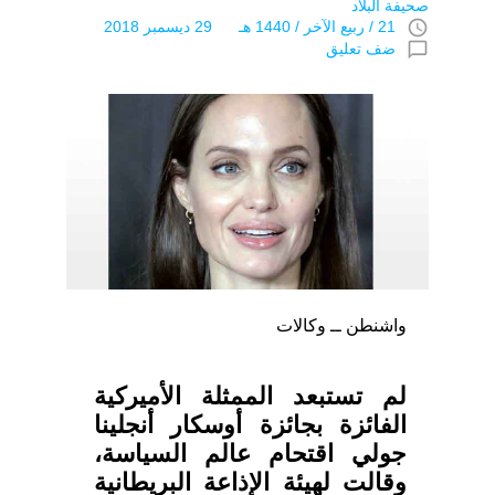
صحيفة البلاد
access_time
21 / ربيع الآخر / 1440 هـ 29 ديسمبر 2018
chat_bubble_outline
ضف تعليق
واشنطن ــ وكالات
لم تستبعد الممثلة الأميركية
الفائزة بجائزة أوسكار أنجلينا
جولي اقتحام عالم السياسة،
وقالت لهيئة الإذاعة البريطانية