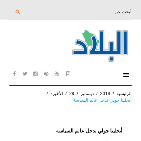
خط
لى
بحث
search
عن:
لمحتوى
لرئيسي
menu
cebook
twitter
instagram
pinterest
YouTube
Flipboard
الرئيسية
/
2018
/
ديسمبر
/
29
/
الأخيره
/
أنجلينا جولي تدخل عالم السياسة
أنجلينا جولي تدخل عالم السياسة