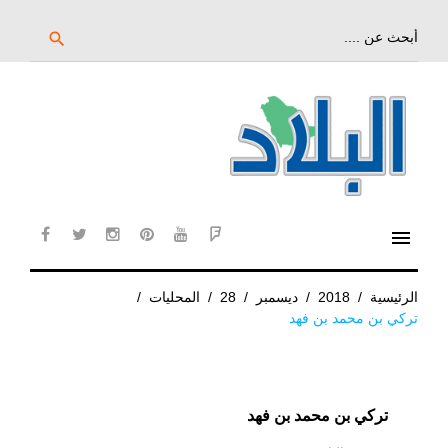
خط
لى
بحث
search
عن:
لمحتوى
لرئيسي
menu
cebook
twitter
instagram
pinterest
YouTube
Flipboard
الرئيسية
/
2018
/
ديسمبر
/
28
/
المحليات
/
تركي بن محمد بن فهد
تركي بن محمد بن فهد