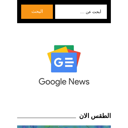
بحث
البحث
عن:
الطقس الان