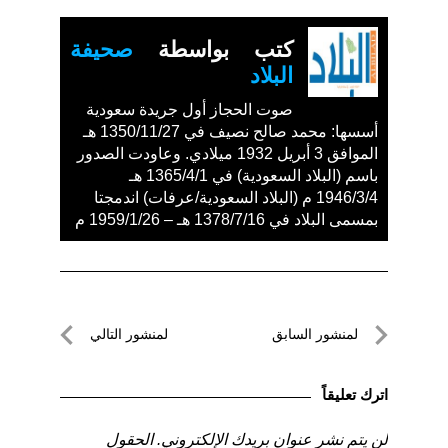
كتب بواسطة
صحيفة
البلاد
صوت الحجاز أول جريدة سعودية
أسسها: محمد صالح نصيف في 1350/11/27 هـ
الموافق 3 أبريل 1932 ميلادي. وعاودت الصدور
باسم (البلاد السعودية) في 1365/4/1 هـ
1946/3/4 م (البلاد السعودية/عرفات) اندمجتا
بمسمى البلاد في 1378/7/16 هـ – 1959/1/26 م
تصفّح
لمنشور السابق
لمنشور التالي
المقالات
لمنشور
لمنشور
السابق
التالي
اترك تعليقاً
لن يتم نشر عنوان بريدك الإلكتروني.
الحقول