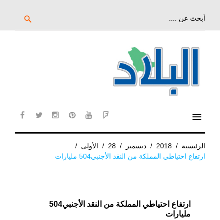
خط
لى
بحث
search
عن:
لمحتوى
لرئيسي
menu
cebook
twitter
instagram
pinterest
YouTube
Flipboard
الرئيسية
/
2018
/
ديسمبر
/
28
/
الأولى
/
ارتفاع احتياطي المملكة من النقد الأجنبي504 مليارات
ارتفاع احتياطي المملكة من النقد الأجنبي504
مليارات