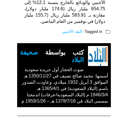
الأجنبي والودائع بالخارج بنسبة 12.1% إلى
654.75 مليار ريال (174.6 مليار دولار)،
مقارنة بـ 583.91 مليار ريال (155.7 مليار
دولار) في نوفمبر من العام الماضي.
folder_open
Tagged in:
النقد الأجنبي
كتب بواسطة
صحيفة
البلاد
صوت الحجاز أول جريدة سعودية
أسسها: محمد صالح نصيف في 1350/11/27 هـ
الموافق 3 أبريل 1932 ميلادي. وعاودت الصدور
باسم (البلاد السعودية) في 1365/4/1 هـ
1946/3/4 م (البلاد السعودية/عرفات) اندمجتا
بمسمى البلاد في 1378/7/16 هـ – 1959/1/26 م