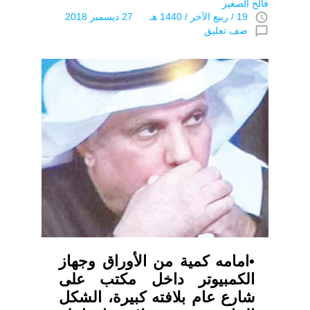
فالح الصغير
access_time
19 / ربيع الآخر / 1440 هـ 27 ديسمبر 2018
chat_bubble_outline
ضف تعليق
•امامه كمية من الأوراق وجهاز
الكمبيوتر داخل مكتب على
شارع عام بلافته كبيرة، الشكل