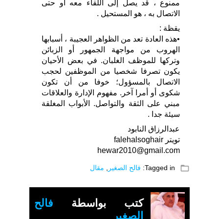
ممنوع ، قد يصل إلى اللقاء معه أو حتى
الاتصال به ، هو المستحيل .
يقظة :
•هذه العادة تعد من الظواهر العجيبة ، أسبابها
الهروب من مواجهة الجمهور أو الزبائن
وتركها للموظف الغلبان. في بعض الأحيان
يكون تصرفا شخصيا من الموظفين لحجب
الاتصال بالمسؤول؛ خوفا من أن تكون
شكوى أو أمرا آخر. مفهوم الإدارة والعلاقات
مبني على الثقة والتواصل. الأبواب المغلقة
سيئة جدا .
عبدالرزاق النابود
تويتر falehalsoghair
folder_open
Tagged in:
فالح الصغير
,
مقال
كتب بواسطة
فالح
الصغير