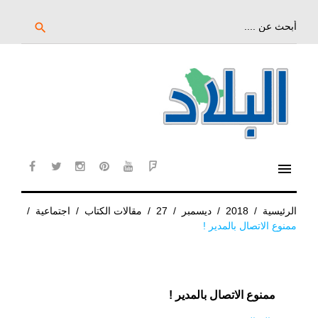
خط
لى
بحث
search
عن:
لمحتوى
لرئيسي
menu
cebook
twitter
instagram
pinterest
YouTube
Flipboard
الرئيسية
/
2018
/
ديسمبر
/
27
/
مقالات الكتاب
/
اجتماعية
/
ممنوع الاتصال بالمدير !
ممنوع الاتصال بالمدير !