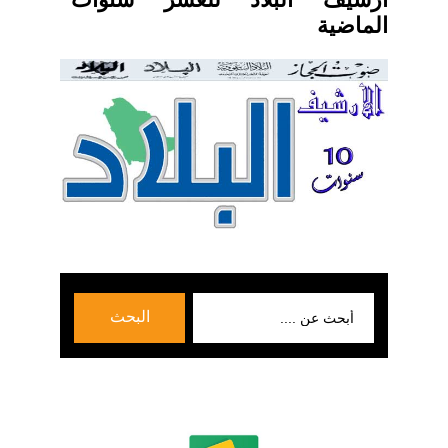
الماضية
بحث
البحث
عن: