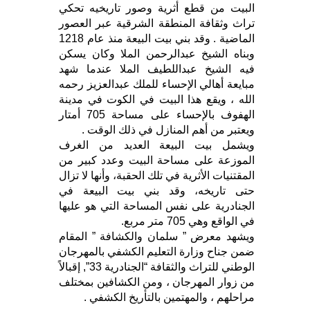
البيت من قطع أثرية وصور تاريخيه تحكي
تراث وثقافة المنطقة الشرقية عبر العصور
الماضية . وقد بني بيت البيعة منذ عام 1218
وبناه الشيخ عبدالرحمن الملا وكان يسكن
فيه الشيخ عبداللطيف الملا عندما شهد
مبايعة أهالي الإحساء للملك عبدالعزيز رحمه
الله ، ويقع هذا البيت في الكوت في مدينة
الهفوف بالإحساء على مساحة 705 أمتار
ويعتبر من أهم المنازل في ذلك الوقت .
ويشمل بيت البيعة العديد من الغرف
الموزعة على مساحة البيت وعدد كبير من
المقتنيات الأثرية في تلك الحقبة، وأنها لا تزال
حتى تاريخه، وقد بني بيت البيعة في
الجنادرية على نفس المساحة التي هو عليها
في الواقع وهي 705 متر مربع.
ويشهد معرض ” سلمان والكشافة ” المقام
ضمن جناح وزارة التعليم الكشفي بالمهرجان
الوطني للتراث والثقافة “الجنادرية 33”, إقبالاً
من زوار المهرجان ، ومن الكشافين بمختلف
مراحلهم ، والمهتمين بالتأريخ الكشفي .