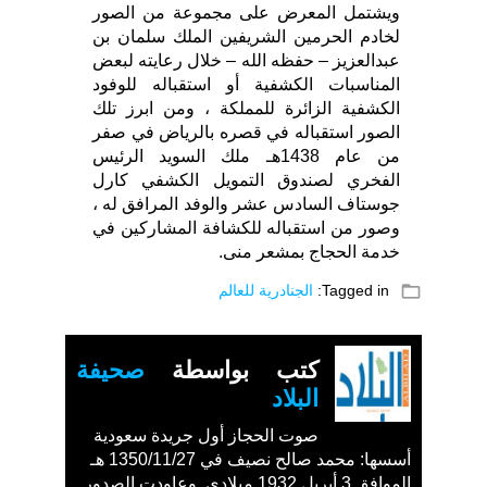
ويشتمل المعرض على مجموعة من الصور
لخادم الحرمين الشريفين الملك سلمان بن
عبدالعزيز – حفظه الله – خلال رعايته لبعض
المناسبات الكشفية أو استقباله للوفود
الكشفية الزائرة للمملكة ، ومن ابرز تلك
الصور استقباله في قصره بالرياض في صفر
من عام 1438هـ ملك السويد الرئيس
الفخري لصندوق التمويل الكشفي كارل
جوستاف السادس عشر والوفد المرافق له ،
وصور من استقباله للكشافة المشاركين في
خدمة الحجاج بمشعر منى.
folder_open
Tagged in:
الجنادرية للعالم
كتب بواسطة
صحيفة
البلاد
صوت الحجاز أول جريدة سعودية
أسسها: محمد صالح نصيف في 1350/11/27 هـ
الموافق 3 أبريل 1932 ميلادي. وعاودت الصدور