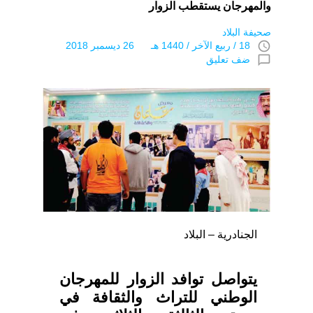
والمهرجان يستقطب الزوار
صحيفة البلاد
access_time
18 / ربيع الآخر / 1440 هـ 26 ديسمبر 2018
chat_bubble_outline
ضف تعليق
الجنادرية – البلاد
يتواصل توافد الزوار للمهرجان
الوطني للتراث والثقافة في