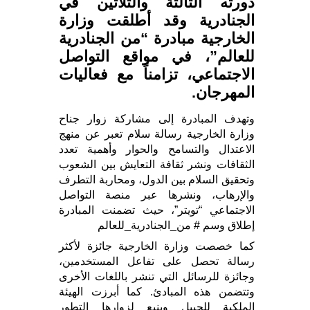
دورته الثالثة والثلاثين في
الجنادرية وقد أطلقت وزارة
الخارجية مبادرة “من الجنادرية
للعالم”، في مواقع التواصل
الاجتماعي، تزامناً مع فعاليات
المهرجان.
وتهدف المبادرة إلى مشاركة زوار جناح
وزارة الخارجية رسالة سلام تعبر عن منهج
الاعتدال والتسامح والحوار وأهمية تعدد
الثقافات ونشر ثقافة التعايش بين الشعوب
وتحقيق السلام بين الدول، ومحاربة التطرف
والإرهاب، ونشرها عبر منصة التواصل
الاجتماعي “تويتر”، حيث تضمنت المبادرة
إطلاق وسم # من_الجنادرية_للعالم
كما خصصت وزارة الخارجية جائزة لأكثر
رسالة تحصل على تفاعل المستخدمين،
وجائزة للرسائل التي تنشر باللغات الأخرى
وتتضمن هذه المبادئ. كما أبرزت الهيئة
الملكية للجبيل وينبع لزوارها التطور