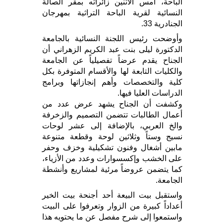
الباحة، أمس الاثنين زائراته بمقر الصالة
النسائية لقرية الباحة التراثية بمهرجان
الجنادرية 33.
وأوضحت رئيس اللجنة النسائية بالجامعة
الدكتورة ليلى بنت عبد الكريم الزهراني أن
الجناح يقدم عرضاً تفصيلياً عن الجامعة
والكليات التابعة لها والأقسام المتوفرة بكل
كلية والتخصصات وأهم إنجازاتها وبرامج
الدراسات العليا فيها.
وكشفت أن الجناح يشهد عرض عدد من
أعمال الطالبات تتضمن التصميم والزخرفة
والخ العربي، بالإضافة إلى عشر لوحات
نسيج وستاً وثلاثين لوحة وقطعة متنوعة
مابين أشغال وفنون تشكيلية وخزف وحفر
على الخشب وإكسسوارات وعدد من الأزياء،
كما يتضمن عروضاً مرئية لمشاريع وأنشطة
الجامعة.
واستقبل بيت البيعة أحد أجنحة بيت الخير
أعداداً كبيرة من الزوار وتعرفوا على البيت
واستمعوا إلى شرح مفصل عن ما يحتويه هذا