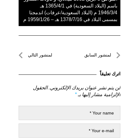
باسم (البلاد السعودية) في 1365/4/1 هـ
1946/3/4 م (البلاد السعودية/عرفات) اندمجتا
بمسمى البلاد في 1378/7/16 هـ – 1959/1/26 م
تصفّح
لمنشور السابق
لمنشور التالي
المقالات
لمنشور
لمنشور
السابق
التالي
اترك تعليقاً
لن يتم نشر عنوان بريدك الإلكتروني.
الحقول
الإلزامية مشار إليها بـ
*