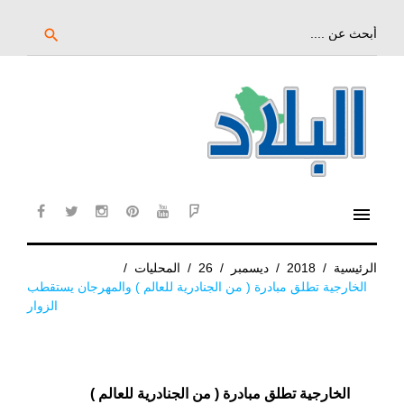
خط
لى
بحث
search
عن:
لمحتوى
لرئيسي
menu
cebook
twitter
instagram
pinterest
YouTube
Flipboard
الرئيسية
/
2018
/
ديسمبر
/
26
/
المحليات
/
الخارجية تطلق مبادرة ( من الجنادرية للعالم ) والمهرجان يستقطب
الزوار
الخارجية تطلق مبادرة ( من الجنادرية للعالم )