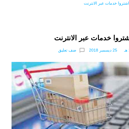
chat_bubble_outline
ضف تعليق