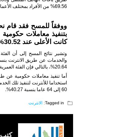
69.56% من الأفراد بمختلف الأعمار استخدموا الإنترنت.
بتنفيذ معاملات حكومية ع
كانت الأعلى عند 30.52% مقابل 19.31% بين غير السعوديين.
20.64%، بالتالي فإن الفئة العمرية من 20 إلى 29 عاما هي الأعلى شراءا للسلع عبر الانترنت.
60 إلى 64 عاما بنسبة 40.27%.
folder_open
Tagged in:
الانترنت
كتب 