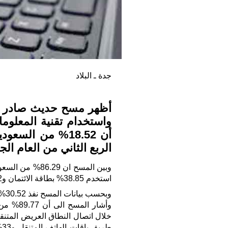
جدة ـ البلاد
أظهر مسح حديث صادر عن 
واستخدام تقنية المعلوما
أن 18.52% من ال
الربع الثاني من العام الج
وبين المسح ان 9
استخدم 38.85% بطاقة الائتمان و14.72% بطاقة الصراف الآلي او التحويل المصرفي.
وبحسب بيانات المسح نفذ 30.52% من السعوديين معاملات حكومية عبر الشبكة
وأشار ال
ط