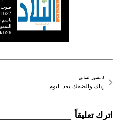
صوت ال
59/1/26
تصفّح
لمنشور السابق
لمنشور
إياك والضحك بعد اليوم
المقالات
السابق
اترك تعليقاً