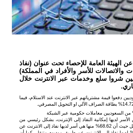
الهيئة العامة للإحصاء تحت عنوان (نفاذ
ت والاتصالات للأسر والأفراد في المملكة)
سعوديين شروا سلع وخدمات عبر الانترنت خلال
اري.
86.2% من السعوديين دفعوا قيمة مشترياتهم عبر الانترنت عند الاستلام، فيما
مسح الى أن 89.77% من الأسر لديها إمكانية النفاذ إلى الإنترنت، بشكل رئيسي من
خلال اتصال النطاق العريض المتنقل حيث أن 68.62% منها هي أسر لديها نفاذ إلى الانترنت عن
ريق باقات الهاتف المتنقل و33% لديها نفاذ إلى الانترنت عن طريق موديوم متنقل، كما أن