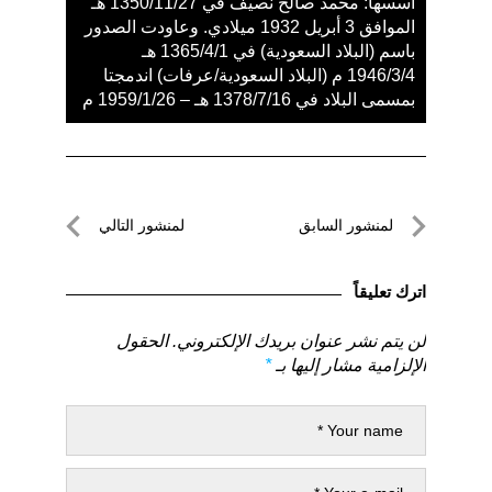
أسسها: محمد صالح نصيف في 1350/11/27 هـ
الموافق 3 أبريل 1932 ميلادي. وعاودت الصدور
باسم (البلاد السعودية) في 1365/4/1 هـ
1946/3/4 م (البلاد السعودية/عرفات) اندمجتا
بمسمى البلاد في 1378/7/16 هـ – 1959/1/26 م
تصفّح
لمنشور السابق
لمنشور التالي
المقالات
لمنشور
لمنشور
السابق
التالي
اترك تعليقاً
لن يتم نشر عنوان بريدك الإلكتروني.
الحقول
الإلزامية مشار إليها بـ
*