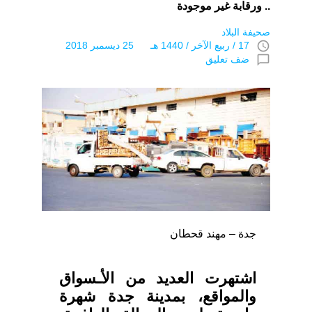
.. ورقابة غير موجودة
صحيفة البلاد
access_time
17 / ربيع الآخر / 1440 هـ 25 ديسمبر 2018
chat_bubble_outline
ضف تعليق
جدة – مهند قحطان
اشتهرت العديد من الأـسواق
والمواقع، بمدينة جدة شهرة