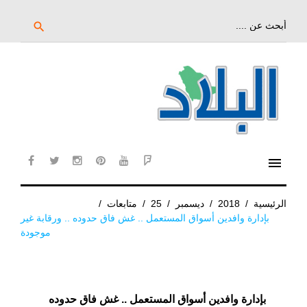
خط
لى
بحث
search
عن:
لمحتوى
لرئيسي
menu
cebook
twitter
instagram
pinterest
YouTube
Flipboard
الرئيسية
/
2018
/
ديسمبر
/
25
/
متابعات
/
بإدارة وافدين أسواق المستعمل .. غش فاق حدوده .. ورقابة غير
موجودة
بإدارة وافدين أسواق المستعمل .. غش فاق حدوده